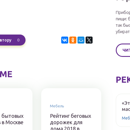
Прибор
пищи: 
так бы
убират
0
втору
ЧИ
ЕМЕ
РЕ
«Эт
Мебель
мас
 бытовых
Рейтинг беговых
Меб
 в Москве
дорожек для
дома 2018 в