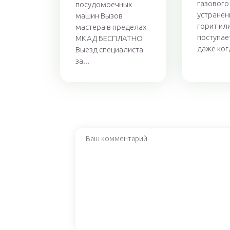
газового 
посудомоечных
устранен
машин Вызов
горит ил
мастера в пределах
поступает
МКАД БЕСПЛАТНО
даже когд
Выезд специалиста
за...