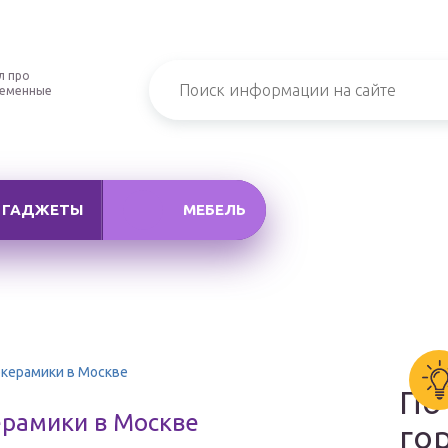
л про
ременные
ГАДЖЕТЫ
МЕБЕЛЬ
керамики в Москве
По
ерамики в Москве
го