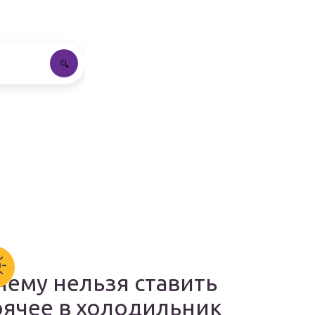
чему нельзя ставить
рячее в холодильник