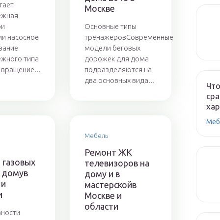
тает
Москве
ежная
ри
Основные типы
и насосное
тренажеровСовременные
вание
модели беговых
жного типа
дорожек для дома
 вращение...
подразделяются на
два основных вида...
Что
сра
ха
Меб
Мебель
Ремонт ЖК
 газовых
телевизоров на
а домув
дому и в
 и
мастерскойв
и
Москве и
области
вности