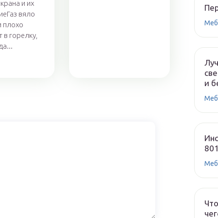
крана и их
Пе
иеГаз вяло
Меб
и плохо
 в горелку,
а...
Лу
све
и б
Меб
Инс
80
Меб
Что
чег