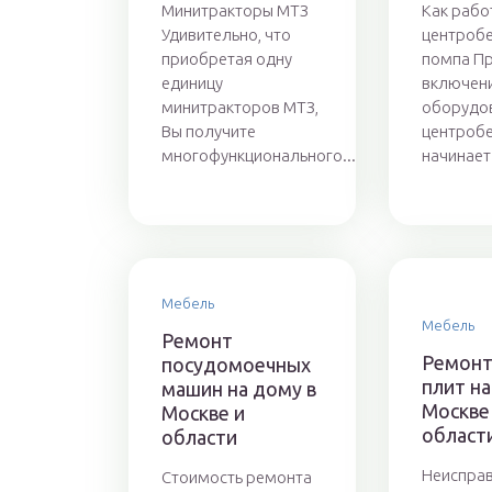
Минитракторы МТЗ
Как рабо
Удивительно, что
центроб
приобретая одну
помпа П
единицу
включени
минитракторов МТЗ,
оборудо
Вы получите
центробе
многофункционального...
начинает
Мебель
Мебель
Ремонт
Ремонт
посудомоечных
плит н
машин на дому в
Москве
Москве и
област
области
Неиспра
Стоимость ремонта