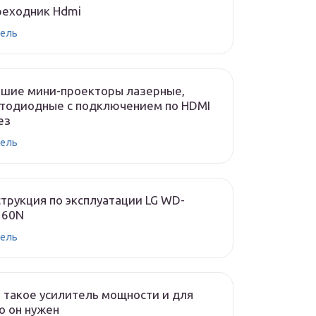
реходник Hdmi
ель
чшие мини-проекторы лазерные,
тодиодные с подключением по HDMI
ез
ель
трукция по эксплуатации LG WD-
160N
ель
 такое усилитель мощности и для
о он нужен