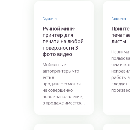
Гаджеты
Гаджеты
Ручной мини-
Принте
принтер для
печата
печати на любой
листы
поверхности 3
Невнима
фото видео
пользов
Мобильные
чем иска
автопринтеры что
неправи
есть в
работы а
продажеНесмотря
следует
на совершенно
произвест
новое направление,
в продаже имеется...