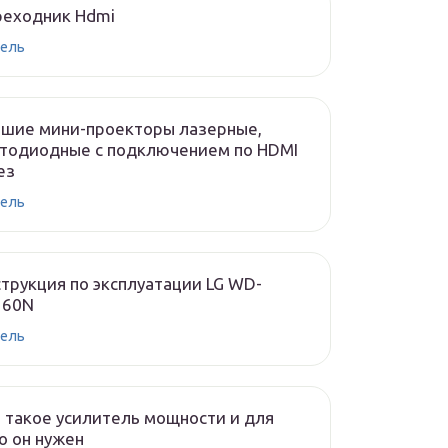
реходник Hdmi
ель
чшие мини-проекторы лазерные,
тодиодные с подключением по HDMI
ез
ель
трукция по эксплуатации LG WD-
160N
ель
 такое усилитель мощности и для
о он нужен