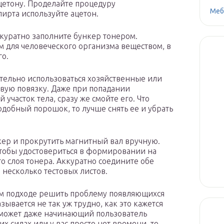
цетону. Проделайте процедуру
Меб
пирта используйте ацетон.
аккуратно заполните бункер тонером.
м для человеческого организма веществом, в
го.
тельно использоваться хозяйственные или
вую повязку. Даже при попадании
участок тела, сразу же смойте его. Что
одобный порошок, то лучше снять ее и убрать
ер и прокрутить магнитный вал вручную.
чтобы удостовериться в формировании на
о слоя тонера. Аккуратно соедините обе
 несколько тестовых листов.
ом подходе решить проблему появляющихся
ывается не так уж трудно, как это кажется
 может даже начинающий пользователь
их силах или у вас просто нет времени, то