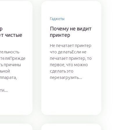
Гаджеты
р
Почему не видит
ет чистые
принтер
Не печатает принтер
тельность
что делатьЕсли не
ателяПрежде
печатает принтер, то
ть причины
первое, что можно
льной
сделать это
ппарата,
перезагрузить...
и...