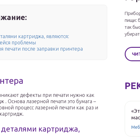
Прибор
жание:
пищи: 
так бы
убират
алями картриджа, являются:
щейся проблемы
мя печати после заправки принтера
ЧИ
нтера
РЕ
возникают дефекты при печати нужно как
ж . Основа лазерной печати это бумага –
вной процесс лазерной печати как раз и
«Эт
картридж.
мас
Меб
деталями картриджа,