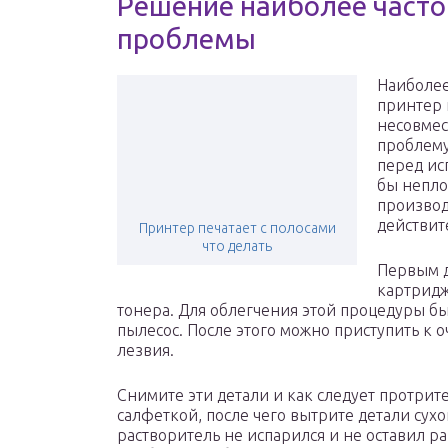
Решение наиболее част
проблемы
Наиболее
принтер 
несовмес
проблему
перед ис
бы непло
производ
действит
Принтер печатает с полосами
что делать
Первым д
картридж
тонера. Для облегчения этой процедуры б
пылесос. После этого можно приступить к 
лезвия.
Снимите эти детали и как следует протрит
салфеткой, после чего вытрите детали сухо
растворитель не испарился и не оставил ра