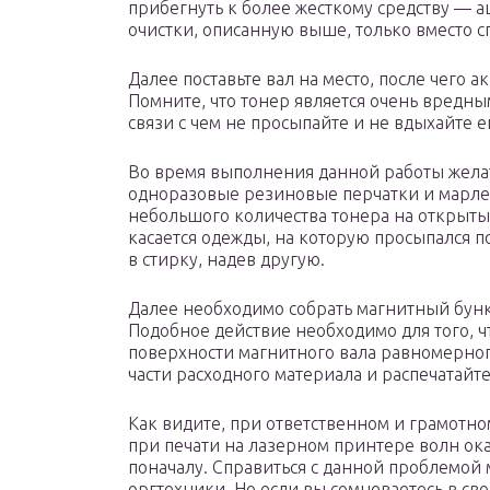
прибегнуть к более жесткому средству — а
очистки, описанную выше, только вместо с
Далее поставьте вал на место, после чего 
Помните, что тонер является очень вредны
связи с чем не просыпайте и не вдыхайте е
Во время выполнения данной работы жела
одноразовые резиновые перчатки и марле
небольшого количества тонера на открытый 
касается одежды, на которую просыпался п
в стирку, надев другую.
Далее необходимо собрать магнитный бунк
Подобное действие необходимо для того, 
поверхности магнитного вала равномерног
части расходного материала и распечатайте
Как видите, при ответственном и грамотн
при печати на лазерном принтере волн оказ
поначалу. Справиться с данной проблемой
оргтехники. Но если вы сомневаетесь в сво