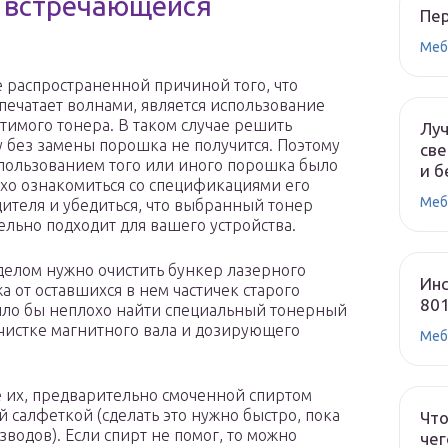
о встречающейся
Пе
Меб
 распространенной причиной того, что
печатает волнами, является использование
тимого тонера. В таком случае решить
Лу
 без замены порошка не получится. Поэтому
све
пользованием того или иного порошка было
и б
хо ознакомиться со спецификациями его
Меб
ителя и убедиться, что выбранный тонер
ельно подходит для вашего устройства.
елом нужно очистить бункер лазерного
Инс
а от оставшихся в нем частичек старого
80
ыло бы неплохо найти специальный тонерный
очистке магнитного вала и дозирующего
Меб
е их, предварительно смоченной спиртом
й салфеткой (сделать это нужно быстро, пока
Что
зводов). Если спирт не помог, то можно
чег