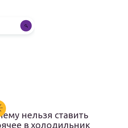
чему нельзя ставить
рячее в холодильник