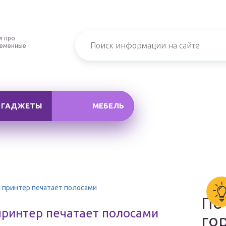
л про
ременные
ГАДЖЕТЫ
МЕБЕЛЬ
 принтер печатает полосами
По
принтер печатает полосами
го