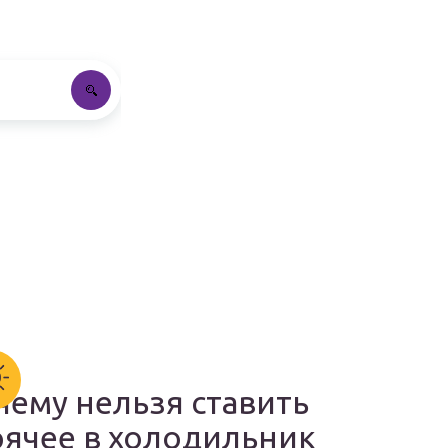
чему нельзя ставить
рячее в холодильник