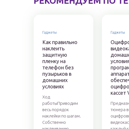
РЕКОМЕНДУЕМ ПО Т
Гаджеты
Гаджеты
Как правильно
Оцифро
наклеить
видеока
защитную
домаш
пленку на
условия
телефон без
програ
пузырьков в
аппара
домашних
обеспе
условиях
оцифро
кассет
Ход
работыПриводим
Предназ
весь порядок
тюнера в
наклейки по шагам.
оцифров
Собственно
видеокас
наклеиванию
каждый 