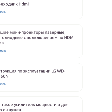
реходник Hdmi
ель
чшие мини-проекторы лазерные,
тодиодные с подключением по HDMI
ез
ель
трукция по эксплуатации LG WD-
160N
ель
 такое усилитель мощности и для
о он нужен