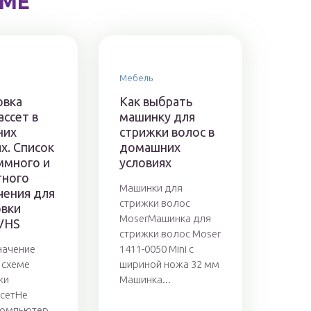
ЕМЕ
Мебель
вка
Как выбрать
ссет в
машинку для
них
стрижки волос в
х. Список
домашних
ммного и
условиях
тного
Машинки для
чения для
стрижки волос
вки
MoserМашинка для
 VHS
стрижки волос Moser
начение
1411-0050 Mini с
 схеме
шириной ножа 32 мм
ки
Машинка...
сетНе
компьютер