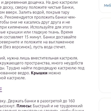
 и деревянная дощечка. На дно кастрюли
Меб
е доску, сверху положите чистые банки,
м вверх. Залить водой, покрыв тару
ю. Рекомендуется проложить банки чем-
тобы они не касались друг друга и не
при кипячении. Используйте для этого
ые крышки или гладкую ткань. Время
я составляет 15 минут. Банки доставайте
ереверните и положите на выглаженное
 (без ворсинок), пусть вода стечет.
ий, нужна лишь вместительная кастрюля.
кружающего пространства, много неудобств
оды. Трудно найти подходящую кастрюлю под
ированное ведро.
Крышки
можно
ной кастрюле.
Е
ку. Держать банки в разогретой до 160
высохнут.
Плюсы:
Быстрый и не трудоемкий
:
следует внимательно следить, чтобы банки