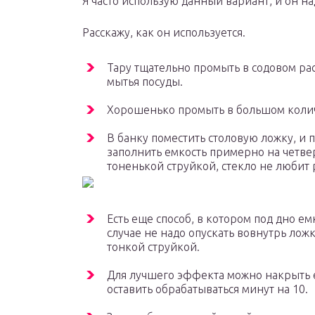
Я часто использую данный вариант, и он на
Расскажу, как он используется.
Тару тщательно промыть в содовом рас
мытья посуды.
Хорошенько промыть в большом колич
В банку поместить столовую ложку, и 
заполнить емкость примерно на четве
тоненькой струйкой, стекло не любит
Есть еще способ, в котором под дно ем
случае не надо опускать вовнутрь ложк
тонкой струйкой.
Для лучшего эффекта можно накрыть
оставить обрабатываться минут на 10.