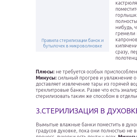
кастрюля
поместит
горлышко
полность
нибудь, ч
гремели 
капронов
Правила стерилизации банок и
кипячени
бутылочек в микроволновке
сразу, п
полотенце
Плюсы:
не требуется особых приспособлен
Минусы:
сильный прогрев и увлажнение о
доставляет извлечение тары из горячей в
трехлитровые банки. Разве что есть эмал
стерилизовать таким же способом в отдель
3.СТЕРИЛИЗАЦИЯ В ДУХОВК
Вымытые влажные банки поместить в духов
градусов духовке, пока они полностью не 
процесс, духовки есть почти у всех.
Минусы