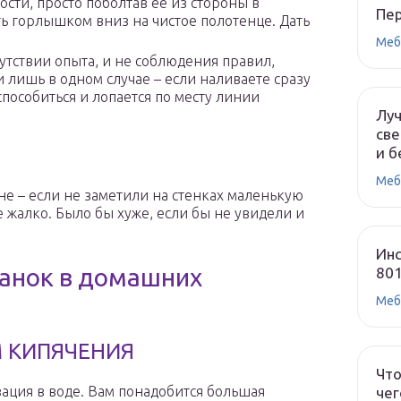
ости, просто поболтав ее из стороны в
Пе
ить горлышком вниз на чистое полотенце. Дать
Меб
сутствии опыта, и не соблюдения правил,
 лишь в одном случае – если наливаете сразу
пособиться и лопается по месту линии
Лу
све
и б
Меб
не – если не заметили на стенках маленькую
не жалко. Было бы хуже, если бы не увидели и
Инс
банок в домашних
80
Меб
 КИПЯЧЕНИЯ
Что
ация в воде. Вам понадобится большая
чег