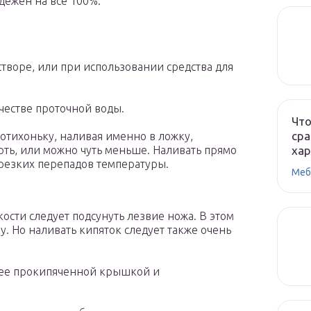
дежен на все 100%.
творе, или при использовании средства для
естве проточной воды.
Что
сра
потихоньку, наливая именно в ложку,
ха
рть, или можно чуть меньше. Наливать прямо
 резких перепадов температуры.
Меб
кости следует подсунуть лезвие ножа. В этом
у. Но наливать кипяток следует также очень
 ее прокипяченной крышкой и