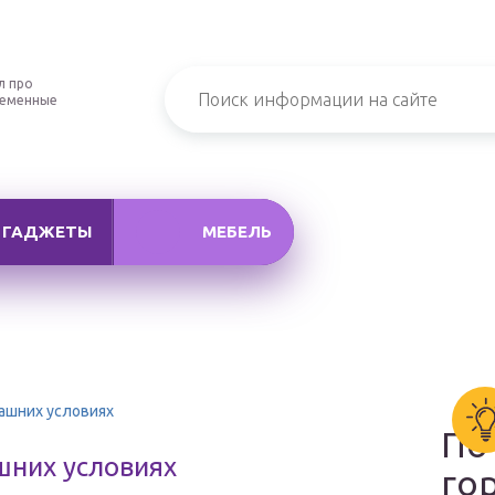
л про
ременные
ГАДЖЕТЫ
МЕБЕЛЬ
ашних условиях
По
шних условиях
го