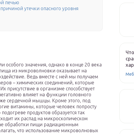
ой печью
причиной утечки опасного уровня
Что
сра
ха
и особого значения, однако в конце 20 века
 пища из микроволновки оказывает на
Меб
здействие. Ведь вместе с ней мы получаем
меров – химических соединений, которые
 Их присутствие в организме способствует
егативно влияет на функции головного
аже сердечной мышцы. Кроме этого, под
гие витамины, которые человек попросту
о подогреве продуктов образуется так
сходит их распад на микроскопическом
чае обработки пищи радиационным
олагать, что использование микроволновых