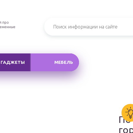
л про
ременные
ГАДЖЕТЫ
МЕБЕЛЬ
По
го