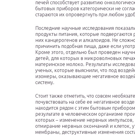
печей способствует развитию онкологичес
бытовых приборов категорически не согла
стараются их опровергнуть при любом удоб
Последние научные исследования показали
продукты питания, которые подвергаются
них канцерогенов и алкалоидов. Не сложно
причинить подобная пища, даже если употре
Кроме этого, отдельно был проведен нау
детей, для которых в микроволновых печа
материнское молоко. Результаты исследо
ученых, которые выяснили, что под воздей
изомеры, оказывающие негативное воздей
систему.
Стоит также отметить, что совсем необяза
почувствовать на себе ее негативное возд
находится рядом с этим бытовым прибором в
результате в человеческом организме про
которых – изменение нервных импульсов, 
отмирание нервных окончаний и клеток, у
мембраны, деструктивные изменения соста