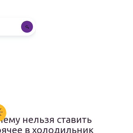
чему нельзя ставить
рячее в холодильник