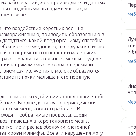
ких заболеваний, хотя производители данных
Пе
сны с подобными выводами ученых, и
Меб
ном случае.
, что воздействие коротких волн на
 размораживанию, приводит к образованию в
Лу
 догадаться, какой вред организму способна
све
блять ее не ежедневно, а от случая к случаю.
и б
чный эксперимент в отношении маленьких
х разогревали питательные смеси и грудное
Меб
ваний в прямом смысле слова ошеломили
ствием свч-излучения в молоке образуются
ствие на почки малыша и его нервную
Инс
80
тельно питаться едой из микроволновки, чтобы
Меб
ействие. Вполне достаточно периодически
 тот момент, когда он работает. В
исходят необратимые процессы, среди
возникающих в коре головного мозга,
Что
тончение и распад оболочки клеточной
чег
ва крови и лимфы. Все эти нарушения могут