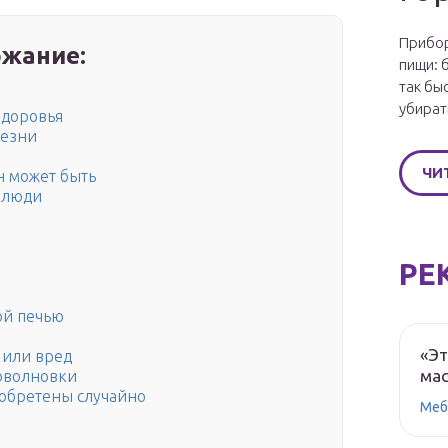
Прибор
жание:
пищи: 
так бы
убират
здоровья
лезни
ЧИ
н может быть
 люди
РЕ
ой печью
«Эт
 или вред
мас
роволновки
обретены случайно
Меб