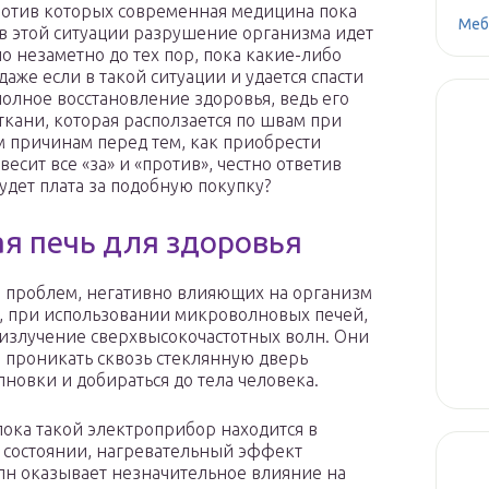
ротив которых современная медицина пока
Меб
 в этой ситуации разрушение организма идет
о незаметно до тех пор, пока какие-либо
даже если в такой ситуации и удается спасти
полное восстановление здоровья, ведь его
ткани, которая расползается по швам при
 причинам перед тем, как приобрести
сит все «за» и «против», честно ответив
удет плата за подобную покупку?
я печь для здоровья
 проблем, негативно влияющих на организм
, при использовании микроволновых печей,
 излучение сверхвысокочастотных волн. Они
 проникать сквозь стеклянную дверь
новки и добираться до тела человека.
пока такой электроприбор находится в
состоянии, нагревательный эффект
н оказывает незначительное влияние на