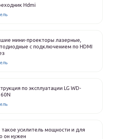
реходник Hdmi
ель
чшие мини-проекторы лазерные,
тодиодные с подключением по HDMI
ез
ель
трукция по эксплуатации LG WD-
160N
ель
 такое усилитель мощности и для
о он нужен