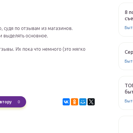
8 п
съе
Быт
 судя по отзывам из магазинов.
ли выделять основное.
зывы. Их пока что немного (это мягко
Сер
Быт
ТОП
быт
Быт
0
втору