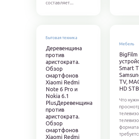
составляет...
Бытовая техника
Мебель
Деревенщина
BigFilm
против
устройс
аристократа.
Smart T
Обзор
Samsun
смартфонов
TV, MAG
Xiaomi Redmi
HD STB
Note 6 Pro и
Nokia 6.1
Что нужн
PlusДеревенщина
просмотр
против
телевиз
аристократа.
телевиз
Обзор
формата 
смартфонов
требуетс
Xiaomi Redmi