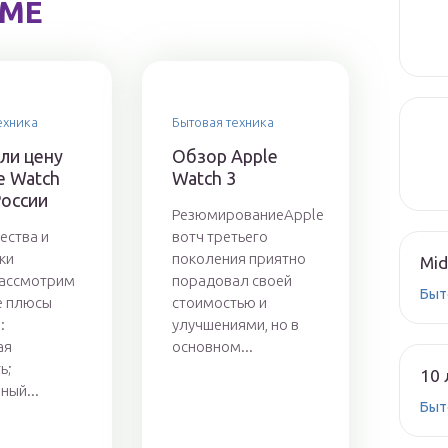
ЕМЕ
ехника
Бытовая техника
ли цену
Обзор Apple
e Watch
Watch 3
России
РезюмированиеApple
ества и
вотч третьего
ки
поколения приятно
Mid
ассмотрим
порадовал своей
Быт
е плюсы
стоимостью и
:
улучшениями, но в
ая
основном...
ь;
10 
ный...
Быт