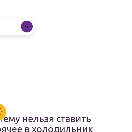
чему нельзя ставить
рячее в холодильник