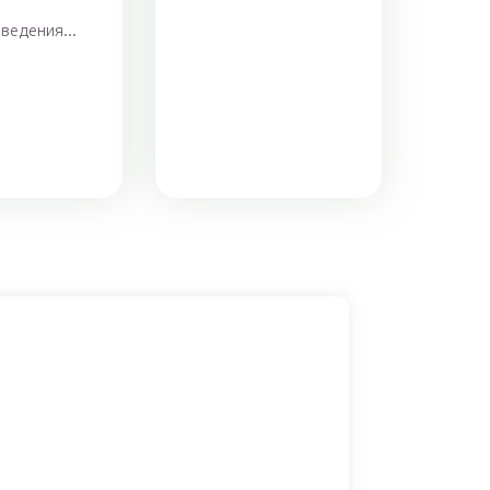
ведения...
drY