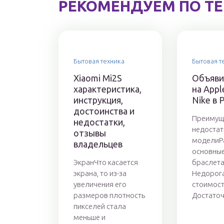
РЕКОМЕНДУЕМ ПО Т
Бытовая техника
Бытовая т
Xiaomi Mi2S
Объяви
характеристика,
на Appl
инструкция,
Nike в 
достоинства и
Преимущ
недостатки,
недостат
отзывы
моделиР
владельцев
основны
ЭкранЧто касается
браслета
экрана, то из-за
Недорог
увеличения его
стоимост
размеров плотность
Достаточ
пикселей стала
меньше и