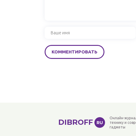
Онлайн-журна
DIBROFF
RU
технику и сов
гаджеты