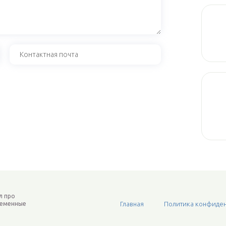
л про
ременные
Главная
Политика конфиден