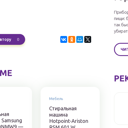
Прибор
пищи: 
так бы
убират
0
втору
ЧИ
ЕМЕ
РЕ
Мебель
Стиральная
ьная
машина
 Samsung
Hotpoint-Ariston
0NMW9 —
RSM 601 W