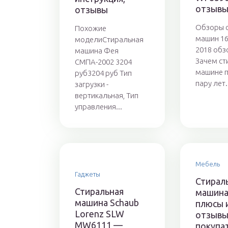
отзыв
отзывы
Обзоры 
Похожие
машин 16
моделиСтиральная
2018 обз
машина Фея
Зачем ст
СМПА-2002 3204
машине п
руб3204 руб Тип
пару лет.
загрузки -
вертикальная, Тип
управления...
Мебель
Гаджеты
Стирал
Стиральная
машина
машина Schaub
плюсы 
Lorenz SLW
отзыв
MW6111 —
покупа