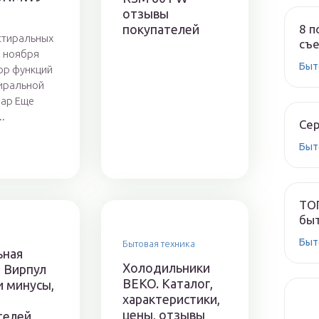
ы
отзывы
покупателей
8 п
стиральных
съе
 ноября
Быт
ор функций
иральной
ар Еще
..
Сер
Быт
ТОП
быт
Быт
Бытовая техника
ьная
Холодильники
 Вирпул
BEKO. Каталог,
и минусы,
характеристики,
ы
цены, отзывы
телей