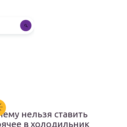
чему нельзя ставить
рячее в холодильник