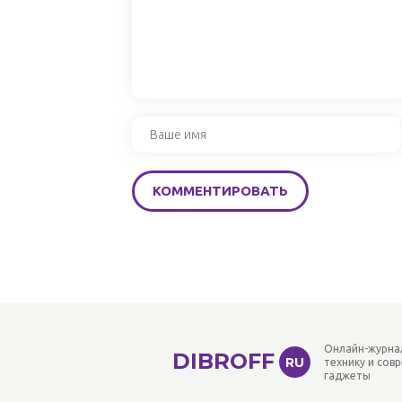
Онлайн-журна
DIBROFF
RU
технику и сов
гаджеты