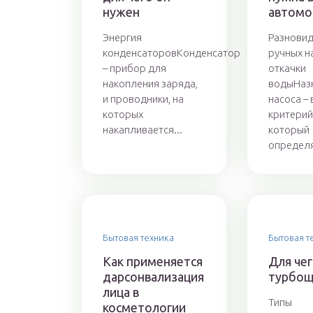
нужен
автомо
Энергия
Разновид
конденсаторовКонденсатор
ручных н
– прибор для
откачки
накопления заряда,
водыНаз
и проводники, на
насоса –
которых
критерий
накапливается...
который
определя
Бытовая техника
Бытовая т
Как применяется
Для че
дарсонвализация
турбощ
лица в
Типы
косметологии