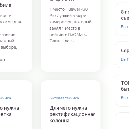
биле
1 место Huawei P30
8 п
ности
Pro Лучший в мире
съе
асосов для
камерофон, который
Быт
занял 1 место в
начение
рейтинге DxOMark.
 важный
Также здесь...
 выбора,
Сер
Быт
ет...
ТОП
быт
Быт
ехника
Бытовая техника
го нужна
Для чего нужна
етка
ректификационная
колонна