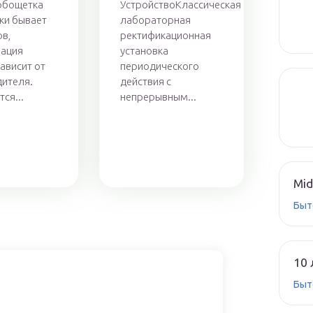
рбощетка
УстройствоКлассическая
ки бывает
лабораторная
ов,
ректификационная
рация
установка
ависит от
периодического
ителя.
действия с
ся...
непрерывным...
Mid
Быт
10 
Быт