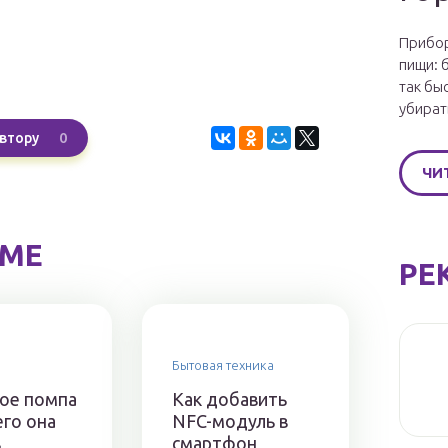
Прибор
пищи: 
так бы
убират
0
втору
ЧИ
ЕМЕ
РЕ
Бытовая техника
кое помпа
Как добавить
его она
NFC-модуль в
в
смартфон