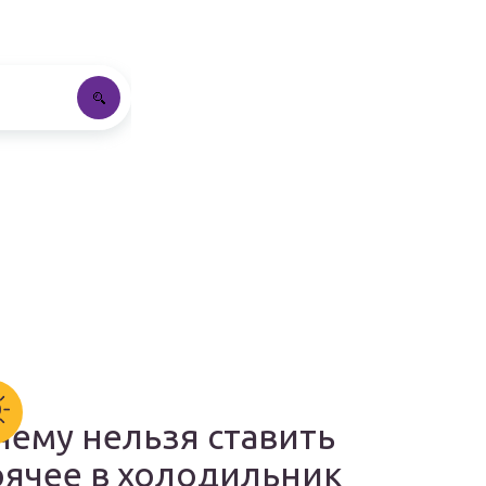
чему нельзя ставить
рячее в холодильник