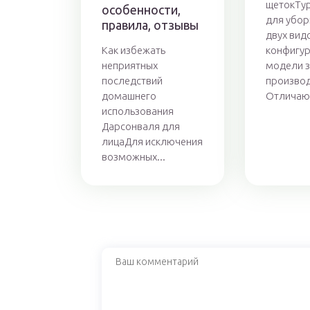
щетокТу
особенности,
для убор
правила, отзывы
двух вид
Как избежать
конфигу
неприятных
модели з
последствий
производ
домашнего
Отличают
использования
Дарсонваля для
лицаДля исключения
возможных...