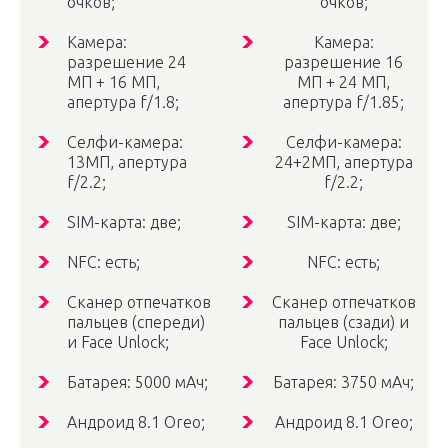
очков;
очков;
Камера:
Камера:
разрешение 24
разрешение 16
МП + 16 МП,
МП + 24 МП,
апертура f/1.8;
апертура f/1.85;
Селфи-камера:
Селфи-камера:
13МП, апертура
24+2МП, апертура
f/2.2;
f/2.2;
SIM-карта: две;
SIM-карта: две;
NFC: есть;
NFC: есть;
Сканер отпечатков
Сканер отпечатков
пальцев (спереди)
пальцев (сзади) и
и Face Unlock;
Face Unlock;
Батарея: 5000 мАч;
Батарея: 3750 мАч;
Андроид 8.1 Oreo;
Андроид 8.1 Oreo;