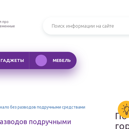
л про
ременные
ГАДЖЕТЫ
МЕБЕЛЬ
ркало без разводов подручными средствами
По
 разводов подручными
го