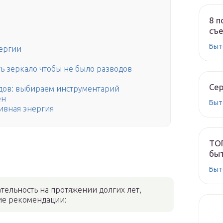
8 п
съе
Быт
нергии
ь зеркало чтобы не было разводов
Сер
одов: выбираем инструментарий
ен
Быт
тивная энергия
ТОП
быт
Быт
тельность на протяжении долгих лет,
ие рекомендации: