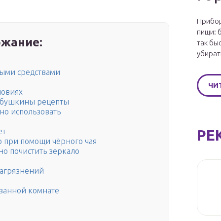
Прибор
пищи: 
жание:
так бы
убират
ными средствами
ЧИ
ловиях
бабушкины рецепты
но использовать
РЕ
ет
ло при помощи чёрного чая
но почистить зеркало
загрязнений
 ванной комнате