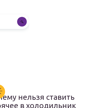
чему нельзя ставить
рячее в холодильник