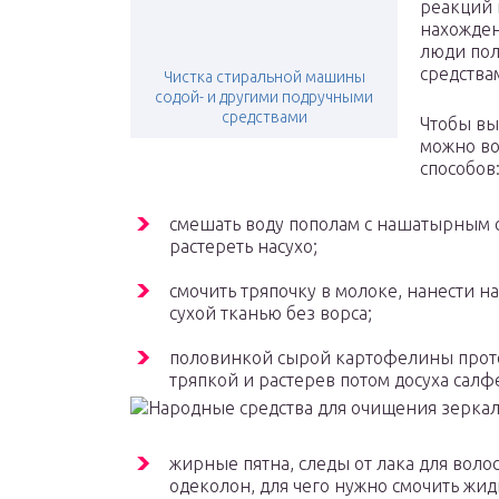
реакций 
нахожден
люди по
средства
Чистка стиральной машины
содой- и другими подручными
средствами
Чтобы вы
можно во
способов
смешать воду пополам с нашатырным с
растереть насухо;
смочить тряпочку в молоке, нанести н
сухой тканью без ворса;
половинкой сырой картофелины проте
тряпкой и растерев потом досуха салф
Народные средства для очищения зерка
жирные пятна, следы от лака для волос
одеколон, для чего нужно смочить жид