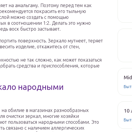
ет на амальгаму. Поэтому перед тем как
 рекомендуется покрасить его тыльную
слой можно создать с помощью
тых в соотношении 1:2. Делать это нужно
едь воск быстро застывает.
ортить поверхность. Зеркало мутнеет, теряет
весить изделие, откажитесь от стен,
хностью не так сложно, как может показаться
добрать средства и приспособления, которые
Mid
ркало народными
Быт
 на обилие в магазинах разнообразных
10 
для очистки зеркал, многие хозяйки
Быт
ют пользоваться народными способами. Это
ть связано с наличием аллергических