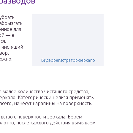
 разводов
убрать
абрызгать
енное для
ой — в
ся.
й чистящий
вор,
ожно,
Видеорегистратор-зеркало
е малое количество чистящего средства,
зеркало. Категорически нельзя применять
сего, нанесут царапины на поверхность.
едство с поверхности зеркала. Берем
олотно, после каждого действия вымываем