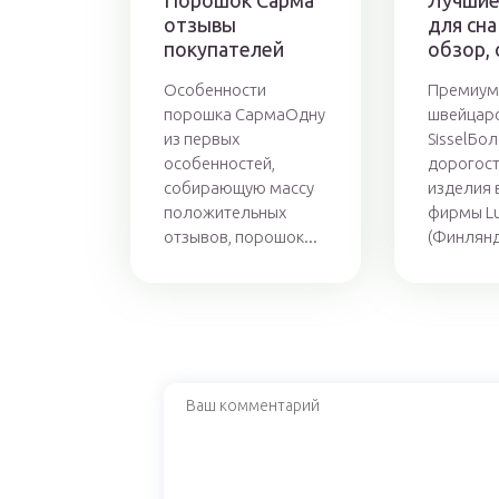
Порошок Сарма
Лучшие
отзывы
для сна
покупателей
обзор,
Особенности
Премиум
порошка СармаОдну
швейцарс
из первых
SisselБо
особенностей,
дорогос
собирающую массу
изделия 
положительных
фирмы L
отзывов, порошок...
(Финлянди