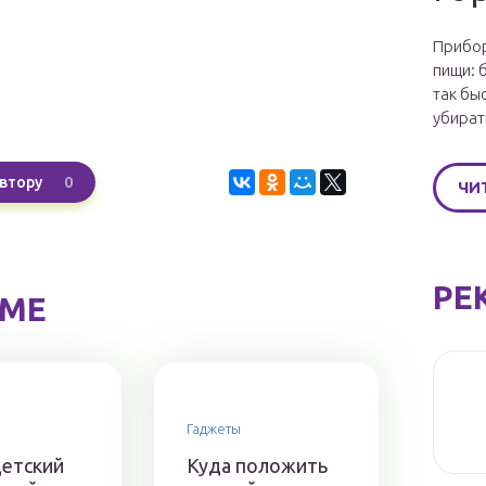
Прибор
пищи: 
так бы
убират
0
втору
ЧИ
РЕ
ЕМЕ
Гаджеты
детский
Куда положить