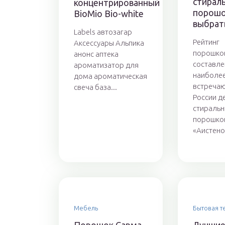
стирал
концентрированный
порошо
BioMio Bio-white
выбрат
Labels автозагар
Рейтинг
Аксессуары Альпика
порошко
анонс аптека
составле
ароматизатор для
наиболее
дома ароматическая
встречаю
свеча база...
России д
стиральн
порошко
«Аистенок
Мебель
Бытовая т