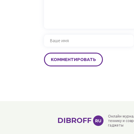
Онлайн-журна
DIBROFF
RU
технику и сов
гаджеты