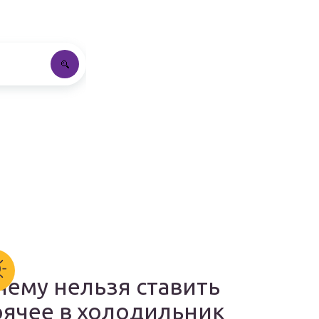
чему нельзя ставить
рячее в холодильник