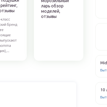
 подушки
морозильный
 рейтинг,
ларь обзор
 отзывы
моделей,
отзывы
-класс
кий бренд
лее
тоящие
выпускают
uomma
я),...
Mid
Быт
10 
Быт