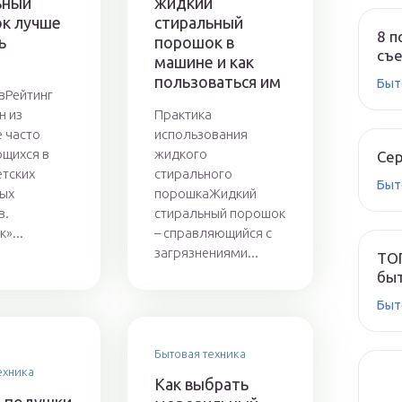
ьный
жидкий
к лучше
стиральный
8 п
ь
порошок в
съе
машине и как
пользоваться им
Быт
вРейтинг
н из
Практика
 часто
использования
щихся в
жидкого
Сер
етских
стирального
Быт
ых
порошкаЖидкий
в.
стиральный порошок
»...
– справляющийся с
загрязнениями...
ТОП
быт
Быт
Бытовая техника
ехника
Как выбрать