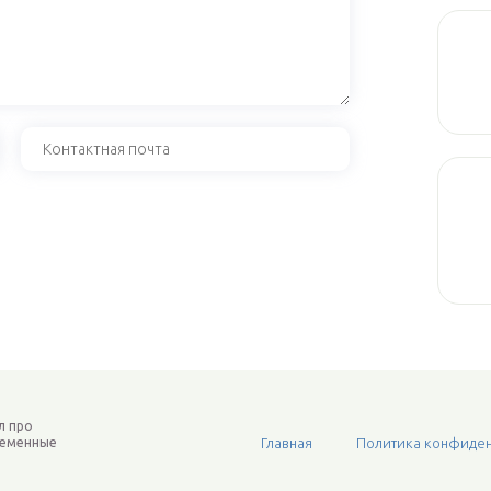
л про
ременные
Главная
Политика конфиден