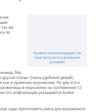
ления
ощью
 так же
сь по
Правила и рекомендации, как
подстричь кота в домашних
условиях
женица. Мы
в другой статье. Очень удобный девайс,
ягкое и приятное мороженое. Но для этого
ороженицы в морозилке на протяжении 12-
чно это информация указывается более
ице надо приготовить смесь для мороженого