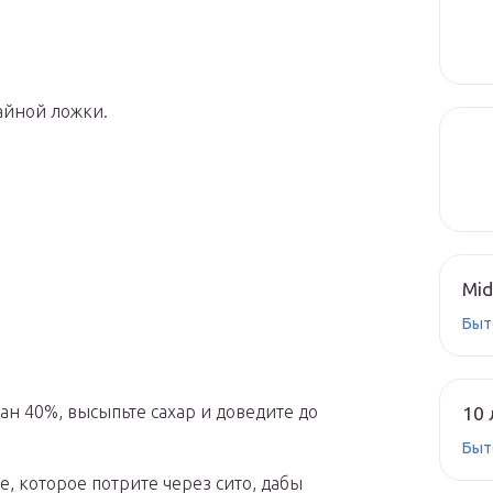
айной ложки.
Mid
Быт
ан 40%, высыпьте сахар и доведите до
10 
Быт
е, которое потрите через сито, дабы