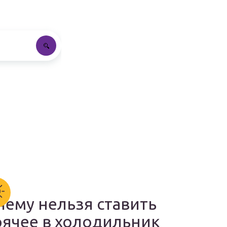
чему нельзя ставить
рячее в холодильник