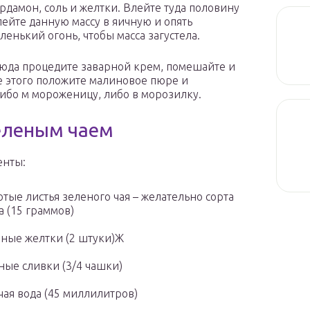
ардамон, соль и желтки. Влейте туда половину
ейте данную массу в яичную и опять
енький огонь, чтобы масса загустела.
сюда процедите заварной крем, помешайте и
е этого положите малиновое пюре и
 либо м мороженицу, либо в морозилку.
еленым чаем
енты:
тые листья зеленого чая – желательно сорта
а (15 граммов)
ные желтки (2 штуки)Ж
ые сливки (3/4 чашки)
чая вода (45 миллилитров)