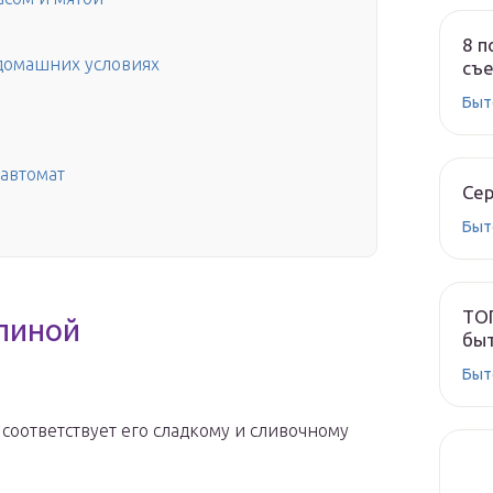
8 п
домашних условиях
съе
Быт
уавтомат
Сер
Быт
ТОП
линой
быт
Быт
соответствует его сладкому и сливочному