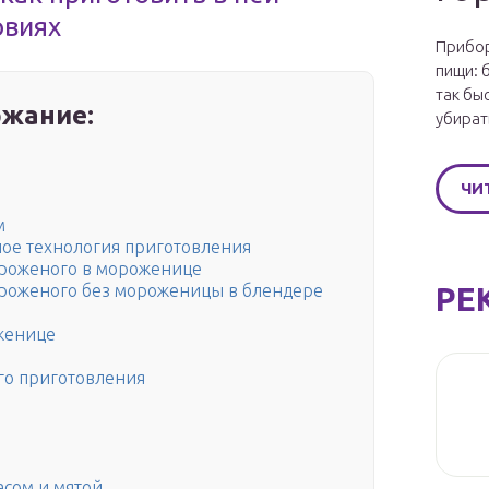
овиях
Прибор
пищи: 
так бы
жание:
убират
ЧИ
м
ое технология приготовления
роженого в мороженице
РЕ
роженого без мороженицы в блендере
женице
го приготовления
асом и мятой