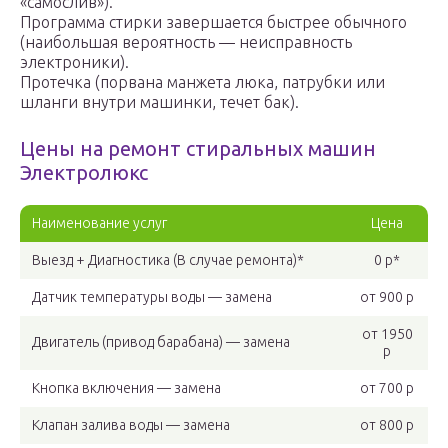
«самослив»).
Программа стирки завершается быстрее обычного
(наибольшая вероятность — неисправность
электроники).
Протечка (порвана манжета люка, патрубки или
шланги внутри машинки, течет бак).
Цены на ремонт стиральных машин
Электролюкс
Наименование услуг
Цена
Выезд + Диагностика (В случае ремонта)*
0 р*
Датчик температуры воды — замена
от 900 р
от 1950
Двигатель (привод барабана) — замена
р
Кнопка включения — замена
от 700 р
Клапан залива воды — замена
от 800 р