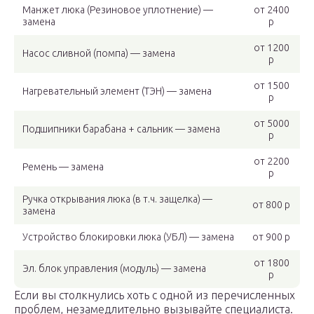
Манжет люка (Резиновое уплотнение) —
от 2400
замена
р
от 1200
Насос сливной (помпа) — замена
р
от 1500
Нагревательный элемент (ТЭН) — замена
р
от 5000
Подшипники барабана + сальник — замена
р
от 2200
Ремень — замена
р
Ручка открывания люка (в т.ч. защелка) —
от 800 р
замена
Устройство блокировки люка (УБЛ) — замена
от 900 р
от 1800
Эл. блок управления (модуль) — замена
р
Если вы столкнулись хоть с одной из перечисленных
проблем, незамедлительно вызывайте специалиста.