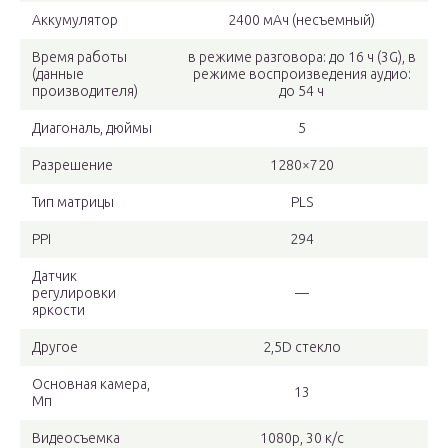
Аккумулятор
2400 мАч (несъемный)
Время работы
в режиме разговора: до 16 ч (3G), в
(данные
режиме воспроизведения аудио:
производителя)
до 54 ч
Диагональ, дюймы
5
Разрешение
1280×720
Тип матрицы
PLS
PPI
294
Датчик
регулировки
—
яркости
Другое
2,5D стекло
Основная камера,
13
Мп
Видеосъемка
1080р, 30 к/с