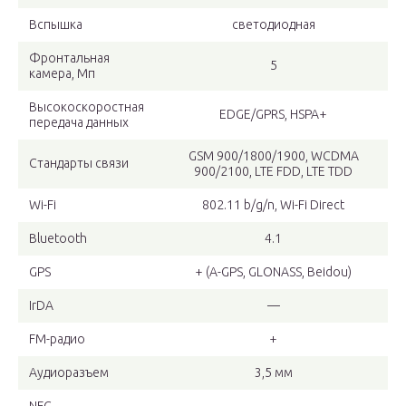
Вспышка
светодиодная
Фронтальная
5
камера, Мп
Высокоскоростная
EDGE/GPRS, HSPA+
передача данных
GSM 900/1800/1900, WCDMA
Стандарты связи
900/2100, LTE FDD, LTE TDD
Wi-Fi
802.11 b/g/n, Wi-Fi Direct
Bluetooth
4.1
GPS
+ (A-GPS, GLONASS, Beidou)
IrDA
—
FM-радио
+
Аудиоразъем
3,5 мм