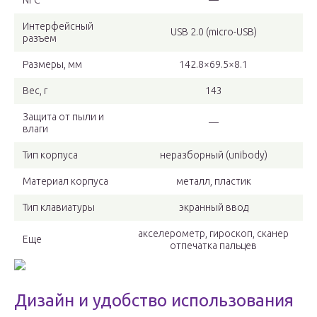
NFC
—
Интерфейсный
USB 2.0 (micro-USB)
разъем
Размеры, мм
142.8×69.5×8.1
Вес, г
143
Защита от пыли и
—
влаги
Тип корпуса
неразборный (unibody)
Материал корпуса
металл, пластик
Тип клавиатуры
экранный ввод
акселерометр, гироскоп, сканер
Еще
отпечатка пальцев
Дизайн и удобство использования