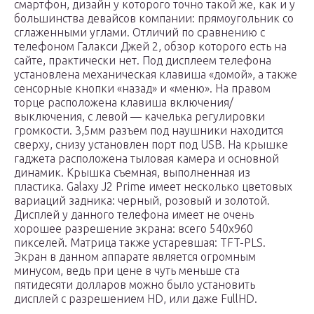
смартфон, дизайн у которого точно такой же, как и у
большинства девайсов компании: прямоугольник со
сглаженными углами. Отличий по сравнению с
телефоном Галакси Джей 2, обзор которого есть на
сайте, практически нет. Под дисплеем телефона
установлена механическая клавиша «домой», а также
сенсорные кнопки «назад» и «меню». На правом
торце расположена клавиша включения/
выключения, с левой — качелька регулировки
громкости. 3,5мм разъем под наушники находится
сверху, снизу установлен порт под USB. На крышке
гаджета расположена тыловая камера и основной
динамик. Крышка съемная, выполненная из
пластика. Galaxy J2 Prime имеет несколько цветовых
вариаций задника: черный, розовый и золотой.
Дисплей у данного телефона имеет не очень
хорошее разрешение экрана: всего 540х960
пикселей. Матрица также устаревшая: TFT-PLS.
Экран в данном аппарате является огромным
минусом, ведь при цене в чуть меньше ста
пятидесяти долларов можно было установить
дисплей с разрешением HD, или даже FullHD.