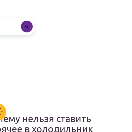
чему нельзя ставить
рячее в холодильник