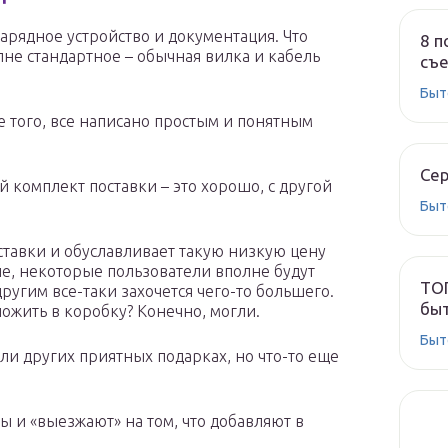
зарядное устройство и документация. Что
8 п
олне стандартное – обычная вилка и кабель
съе
Быт
е того, все написано простым и понятным
Сер
 комплект поставки – это хорошо, с другой
Быт
тавки и обуславливает такую низкую цену
пе, некоторые пользователи вполне будут
ТОП
ругим все-таки захочется чего-то большего.
быт
ожить в коробку? Конечно, могли.
Быт
и других приятных подарках, но что-то еще
 и «выезжают» на том, что добавляют в