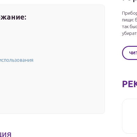
Прибор
жание:
пищи: 
так бы
убират
ЧИ
 использования
РЕ
ция