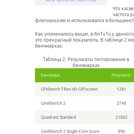
Что касае
частота р
флагманским и использовался в большинс
Как упоминалось выше, в AnTuTu у данного 
это прекрасный показатель. В таблице 2 м
бенчмарках.
Таблица 2. Результаты тестирования в
бенчмарках
Бенчмарк
Результат
GFXbench T-Rex HD Offscreen
1281
Geekbench 2
2746
Quadrant Standard
21002
Geekbench 3 Single-Core Score
896