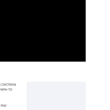
я система
 чем-то
о мы