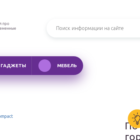
л про
ременные
ГАДЖЕТЫ
МЕБЕЛЬ
ompact
По
го