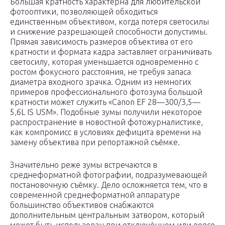
Большая кратность характерна для любительской
фотооптики, позволяющей обходиться
единственным объективом, когда потеря светосилы
и снижение разрешающей способности допустимы.
Прямая зависимость размеров объектива от его
кратности и формата кадра заставляет ограничивать
светосилу, которая уменьшается одновременно с
ростом фокусного расстояния, не требуя запаса
диаметра входного зрачка. Одним из немногих
примеров профессионального фотозума большой
кратности может служить «Canon EF 28—300/3,5—
5,6L IS USM». Подобные зумы получили некоторое
распространение в новостной фотожурналистике,
как компромисс в условиях дефицита времени на
замену объектива при репортажной съёмке.
Значительно реже зумы встречаются в
среднеформатной фотографии, подразумевающей
постановочную съёмку. Дело осложняется тем, что в
современной среднеформатной аппаратуре
большинство объективов снабжаются
дополнительным центральным затвором, который