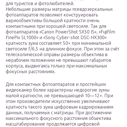
для туристов и фотолюбителей.
Небольшие размеры матрицы псевдозеркальных
фотоаппаратов позволяют конструировать
вариообъективы большой кратности очень
компактными при хорошей светосиле. Так для
фотоаппаратов «Canon PowerShot SX50 IS», «Fujifilm
FinePix SL1000» и «Sony Cyber-shot DSC-HX300»
кратность зума составляет 50× при минимальной
светосиле f/6,5 на длинном фокусе. При этом за счёт
телескопической оправы размеры объектива в
нерабочем положении не превышают габаритов
корпуса, выдвигаясь только при максимальных
фокусных расстояниях.
Для компактных фотоаппаратов и простейших
видеокамер более характерны недорогие зумы
малой кратности, не превышающей 10—12×. При
этом производители искусственно увеличивают
кратность такого зума цифровым кадрированием
данных, получаемых с матрицы. При достижении
максимального фокусного расстояния объектива
масштабирование продолжается цифровой