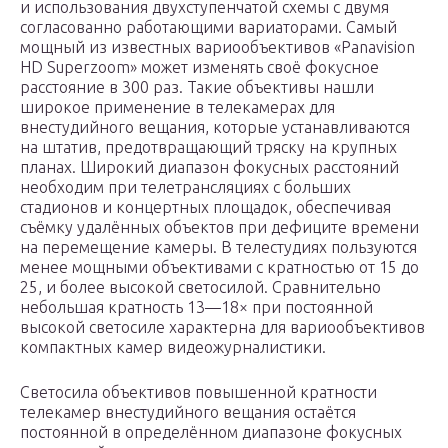
и использования двухступенчатой схемы с двумя
согласованно работающими вариаторами. Самый
мощный из известных вариообъективов «Panavision
HD Superzoom» может изменять своё фокусное
расстояние в 300 раз. Такие объективы нашли
широкое применение в телекамерах для
внестудийного вещания, которые устанавливаются
на штатив, предотвращающий тряску на крупных
планах. Широкий диапазон фокусных расстояний
необходим при телетрансляциях с больших
стадионов и концертных площадок, обеспечивая
съёмку удалённых объектов при дефиците времени
на перемещение камеры. В телестудиях пользуются
менее мощными объективами с кратностью от 15 до
25, и более высокой светосилой. Сравнительно
небольшая кратность 13—18× при постоянной
высокой светосиле характерна для вариообъективов
компактных камер видеожурналистики.
Светосила объективов повышенной кратности
телекамер внестудийного вещания остаётся
постоянной в определённом диапазоне фокусных