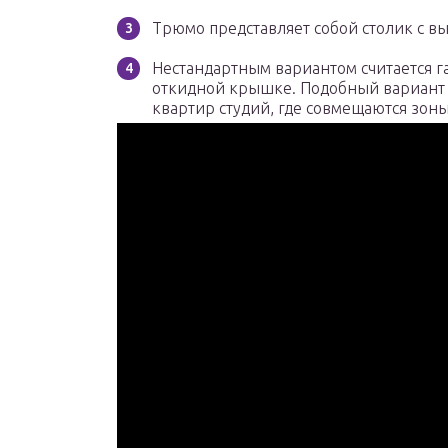
Трюмо представляет собой столик с в
Нестандартным вариантом считается га
откидной крышке. Подобный вариант о
квартир студий, где совмещаются зоны