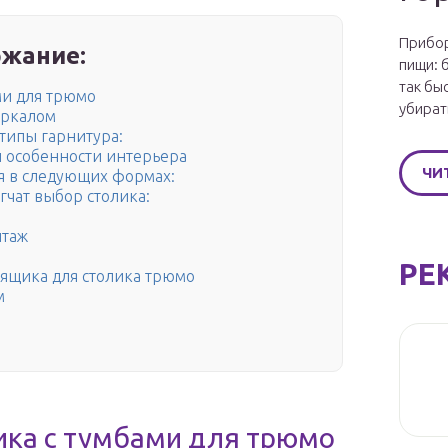
Прибор
жание:
пищи: 
так бы
ми для трюмо
убират
еркалом
типы гарнитура:
и особенности интерьера
ЧИ
я в следующих формах:
чат выбор столика:
нтаж
РЕ
ящика для столика трюмо
м
лика с тумбами для трюмо