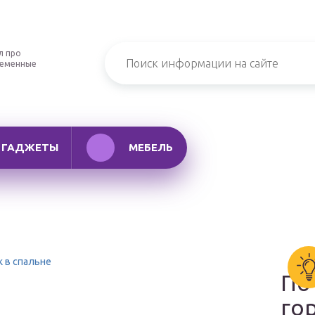
л про
ременные
ГАДЖЕТЫ
МЕБЕЛЬ
 в спальне
По
го