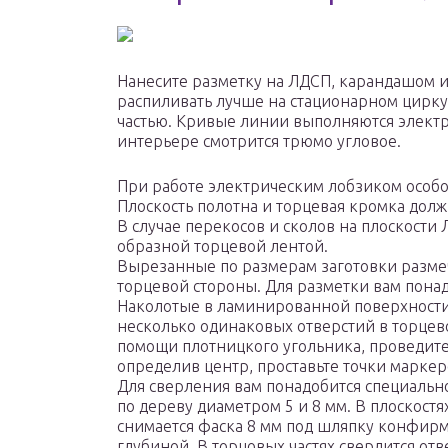
Нанесите разметку на ЛДСП, карандашом 
распиливать лучше на стационарном цирку
частью. Кривые линии выполняются электр
интерьере смотрится трюмо угловое.
При работе электрическим лобзиком особо
Плоскость полотна и торцевая кромка долж
В случае перекосов и сколов на плоскости
образной торцевой лентой.
Вырезанные по размерам заготовки размеча
торцевой стороны. Для разметки вам пона
Наколотые в ламинированной поверхности 
несколько одинаковых отверстий в торцево
помощи плотницкого угольника, проведит
определив центр, проставьте точки маркер
Для сверления вам понадобится специальн
по дереву диаметром 5 и 8 мм. В плоскостя
снимается фаска 8 мм под шляпку конфирм
глубиной. В торцовых частях сверлится отв