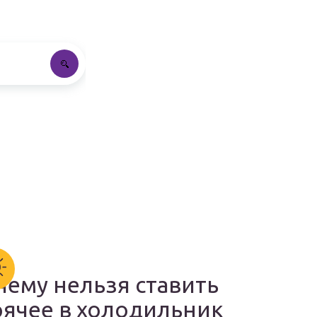
чему нельзя ставить
рячее в холодильник