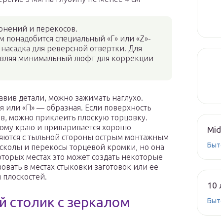
онений и перекосов.
м понадобится специальный «Г» или «Z»-
насадка для реверсной отвертки. Для
тавляя минимальный люфт для коррекции
авив детали, можно зажимать наглухо.
я или «П» — образная. Если поверхность
ов, можно приклеить плоскую торцовку.
вому краю и приваривается хорошо
Mid
яются с тыльной стороны острым монтажным
Быт
 сколы и перекосы торцевой кромки, но она
оторых местах это может создать некоторые
овать в местах стыковки заготовок или ее
 плоскостей.
10 
й столик с зеркалом
Быт