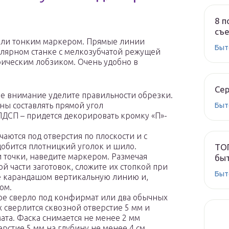
8 п
съе
или тонким маркером. Прямые линии
Быт
лярном станке с мелкозубчатой режущей
ическим лобзиком. Очень удобно в
Сер
е внимание уделите правильности обрезки.
ны составлять прямой угол
Быт
 ЛДСП – придется декорировать кромку «П»-
ются под отверстия по плоскости и с
добится плотницкий уголок и шило.
ТОП
точки, наведите маркером. Размечая
быт
й части заготовок, сложите их стопкой при
Быт
е карандашом вертикальную линию и,
ом.
ое сверло под конфирмат или два обычных
х сверлится сквозной отверстие 5 мм и
ата. Фаска снимается не менее 2 мм
ерстие 5 мм на глубину не менее 4 см