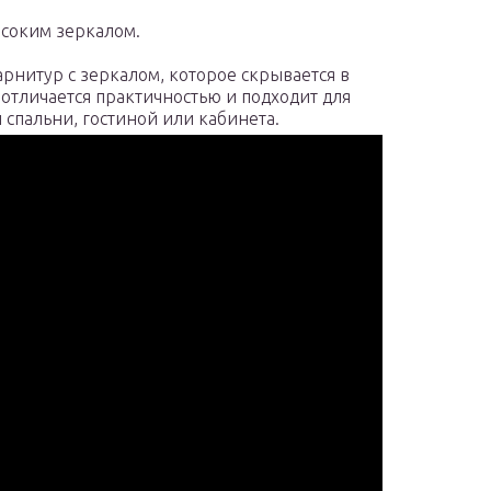
ысоким зеркалом.
рнитур с зеркалом, которое скрывается в
тличается практичностью и подходит для
 спальни, гостиной или кабинета.