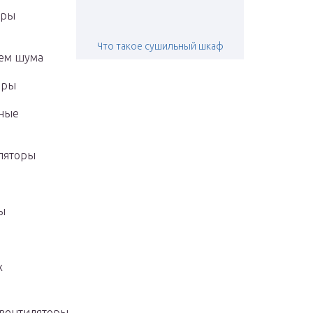
оры
Что такое сушильный шкаф
нем шума
оры
чные
ляторы
ы
х
вентиляторы