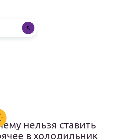
чему нельзя ставить
рячее в холодильник