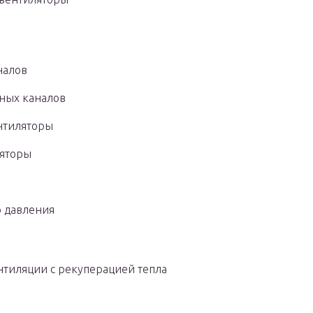
налов
ных каналов
нтиляторы
яторы
 давления
тиляции с рекуперацией тепла