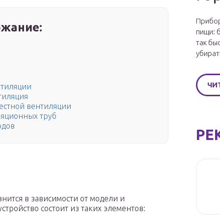
Прибор
жание:
пищи: 
так бы
убират
ЧИ
нтиляции
тиляция
естной вентиляции
ляционных труб
одов
РЕ
нится в зависимости от модели и
стройство состоит из таких элементов: