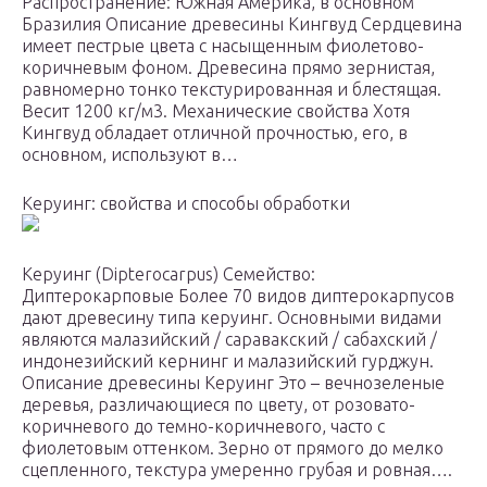
Распространение: Южная Америка, в основном
Бразилия Описание древесины Кингвуд Сердцевина
имеет пестрые цвета с насыщенным фиолетово-
коричневым фоном. Древесина прямо зернистая,
равномерно тонко текстурированная и блестящая.
Весит 1200 кг/м3. Механические свойства Хотя
Кингвуд обладает отличной прочностью, его, в
основном, используют в…
Керуинг: свойства и способы обработки
Керуинг (Dipterocarpus) Семейство:
Диптерокарповые Более 70 видов диптерокарпусов
дают древесину типа керуинг. Основными видами
являются малазийский / саравакский / сабахский /
индонезийский кернинг и малазийский гурджун.
Описание древесины Керуинг Это – вечнозеленые
деревья, различающиеся по цвету, от розовато-
коричневого до темно-коричневого, часто с
фиолетовым оттенком. Зерно от прямого до мелко
сцепленного, текстура умеренно грубая и ровная….