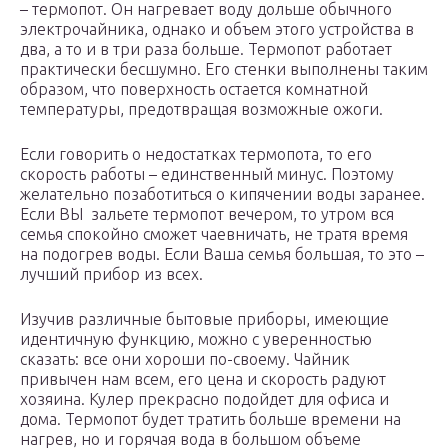
– термопот. Он нагревает воду дольше обычного
электрочайника, однако и объем этого устройства в
два, а то и в три раза больше. Термопот работает
практически бесшумно. Его стенки выполнены таким
образом, что поверхность остается комнатной
температуры, предотвращая возможные ожоги.
Если говорить о недостатках термопота, то его
скорость работы – единственный минус. Поэтому
желательно позаботиться о кипячении воды заранее.
Если ВЫ зальете термопот вечером, то утром вся
семья спокойно сможет чаевничать, не тратя время
на подогрев воды. Если Ваша семья большая, то это –
лучший прибор из всех.
Изучив различные бытовые приборы, имеющие
идентичную функцию, можно с уверенностью
сказать: все они хороши по-своему. Чайник
привычен нам всем, его цена и скорость радуют
хозяина. Кулер прекрасно подойдет для офиса и
дома. Термопот будет тратить больше времени на
нагрев, но и горячая вода в большом объеме