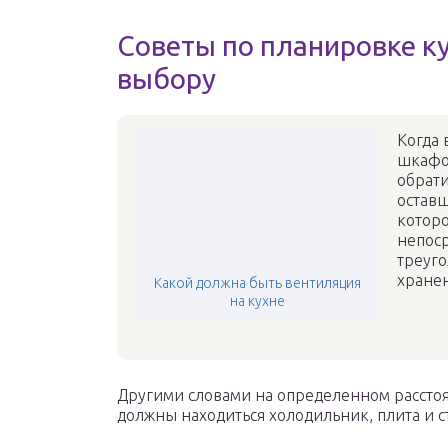
Советы по планировке ку
выбору
Когда 
шкафо
обрат
оставш
которо
непоср
треуго
хране
Какой должна быть вентиляция
на кухне
Другими словами на определенном расстоян
должны находиться холодильник, плита и 