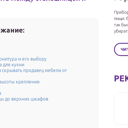
Прибор
пищи: 
так бы
жание:
убират
ЧИ
рнитура и его выбору
а для кухни
скрывать продавец мебели от
РЕ
высоты крепления
в
цы до верхних шкафов