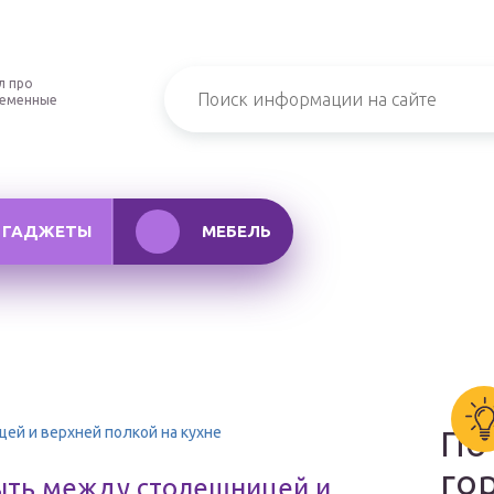
л про
ременные
ГАДЖЕТЫ
МЕБЕЛЬ
ей и верхней полкой на кухне
По
го
ыть между столешницей и