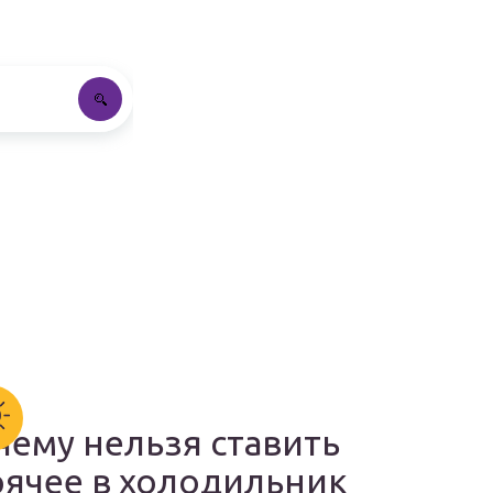
чему нельзя ставить
рячее в холодильник