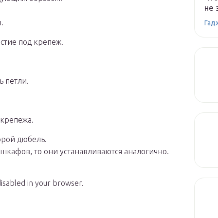
не 
.
Гад
стие под крепеж.
ь петли.
 крепежа.
орой дюбель.
шкафов, то они устанавливаются аналогично.
disabled in your browser.