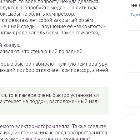
 забит, то воде попросту некуда деваться.
не 
родуктов. Попробуйте медленно лить туда
ток, дабы не облить компрессор.
Гад
 представляет собой закрытый объём
внешней среды. Нарушение её «закрытости»
там вроде капель воды. Такое случается,
 воздух.
аявляют, что стекающий по задней
орые быстро набирают нужную температуру,
яющий прибор отключает компрессор, а иней
тся, то в камере очень быстро установится
да стекает на поддон, расположенный над
яемого электромотором тепла. Также следите,
лачущей» стенки, иначе вода распространится
я разморозка и чистка холодильника?