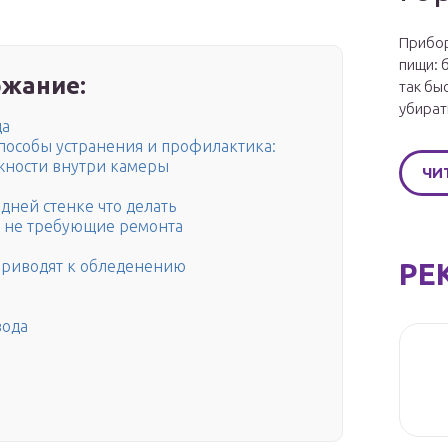
Прибор
пищи: 
жание:
так бы
убират
да
пособы устранения и профилактика:
жности внутри камеры
ЧИ
дней стенке что делать
 не требующие ремонта
РЕ
приводят к обледенению
вода