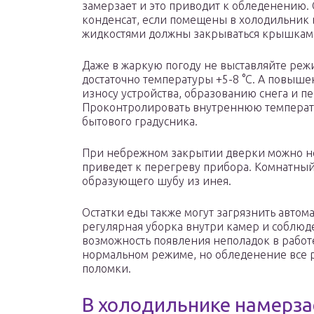
замерзает и это приводит к обледенению. 
конденсат, если помещены в холодильник в
жидкостями должны закрываться крышкам
Даже в жаркую погоду не выставляйте реж
достаточно температуры +5-8 °C. А повыше
износу устройства, образованию снега и п
Проконтролировать внутреннюю температ
бытового градусника.
При небрежном закрытии дверки можно не з
приведет к перегреву прибора. Комнатный 
образующего шубу из инея.
Остатки еды также могут загрязнить автом
регулярная уборка внутри камер и соблюд
возможность появления неполадок в работе
нормальном режиме, но обледенение все р
поломки.
В холодильнике намерзае