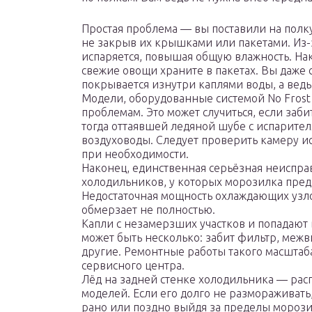
Простая проблема — вы поставили на полк
не закрыв их крышками или пакетами. Из-
испаряется, повышая общую влажность. На
свежие овощи храните в пакетах. Вы даже с
покрывается изнутри каплями воды, а ведь
Модели, оборудованные системой No Frost
проблемам. Это может случиться, если заби
тогда оттаявшей ледяной шубе с испарител
воздуховоды. Следует проверить камеру и
при необходимости.
Наконец, единственная серьёзная неиспра
холодильников, у которых морозилка пред
Недостаточная мощность охлаждающих узлов
обмерзает не полностью.
Капли с незамерзших участков и попадают
может быть несколько: забит фильтр, меж
другие. Ремонтные работы такого масштаб
сервисного центра.
Лёд на задней стенке холодильника — ра
моделей. Если его долго не размораживать,
рано или поздно выйдя за пределы мороз