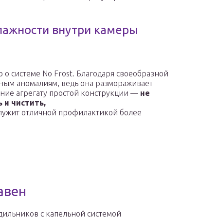
лажности внутри камеры
о о системе No Frost. Благодаря своеобразной
ным аномалиям, ведь она размораживает
тение агрегату простой конструкции —
не
 и чистить,
служит отличной профилактикой более
авен
дильников с капельной системой