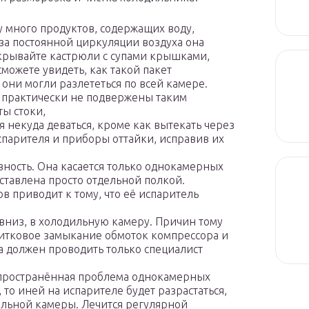
у много продуктов, содержащих воду,
за постоянной циркуляции воздуха она
крывайте кастрюли с супами крышками,
можете увидеть, как такой пакет
 они могли разлететься по всей камере.
 практически не подвержены таким
ты стоки,
я некуда деваться, кроме как вытекать через
спарителя и приборы оттайки, исправив их
вность. Она касается только однокамерных
ставлена просто отдельной полкой.
 приводит к тому, что её испаритель
 вниз, в холодильную камеру. Причин тому
витковое замыкание обмоток компрессора и
а должен проводить только специалист
спространённая проблема однокамерных
 то иней на испарителе будет разрастаться,
ильной камеры. Лечится регулярной