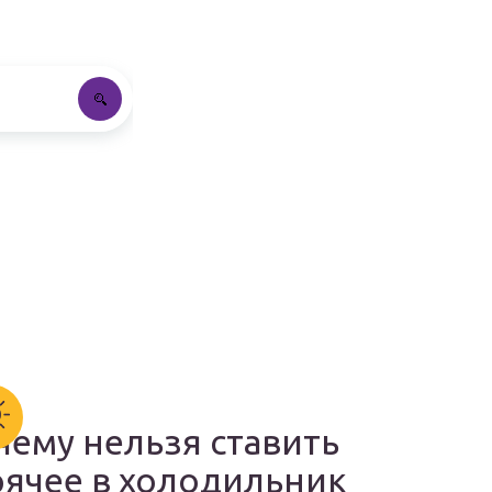
чему нельзя ставить
рячее в холодильник