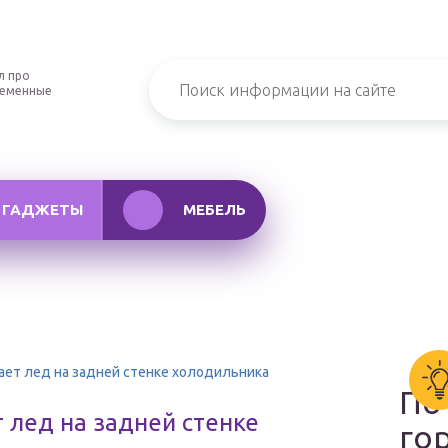
л про
ременные
ГАДЖЕТЫ
МЕБЕЛЬ
зает лед на задней стенке холодильника
По
т лед на задней стенке
го