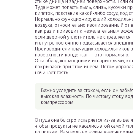
стыке днища и задней поверхности. Если он
Туда может попасть пыль, слизь, кусочки п
кипяток, подставив какой-либо сосуд под с
Нормально функционирующий холодильник
воздуха, относительно изолированный от 
как раз и приводит к нежелательным эффек
если дверной уплотнитель не справляется
и внутрь постоянно подсасывается внешний
Производители плачущих холодильников з
поверхности конденсат — это нормально.
Они обладают мощными испарителями, кот
покрываясь при этом инеем. Потом управл
начинает таять
Важно уследить за стоком, если он забьё
высокая влажность. По чистому стоку во
компрессором
Оттуда она быстро испаряется из-за выдел
чтобы продукты не касались этой самой «п
по полкам. Вам ведь не нужна внеочередна