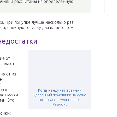
точилки рассчитаны на определенную
жа. При покупке лучше несколько раз
и идеальную точилку для вашего ножа.
недостатки
ие от
бладают
лняют из
Он
а
ться
Когда на еду нет времени
ует масса
идеальный помощник на кухне
и. Это:
скороварка-мультиварка
Редмонд
точки;