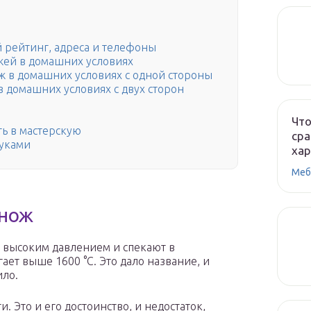
 рейтинг, адреса и телефоны
жей в домашних условиях
ж в домашних условиях с одной стороны
в домашних условиях с двух сторон
Что
ть в мастерскую
сра
руками
ха
Меб
 нож
высоким давлением и спекают в
ает выше 1600 °C. Это дало название, и
ило.
. Это и его достоинство, и недостаток,