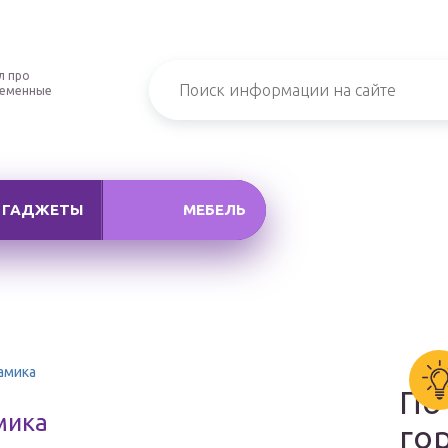
л про
ременные
ГАДЖЕТЫ
МЕБЕЛЬ
амика
По
мика
го