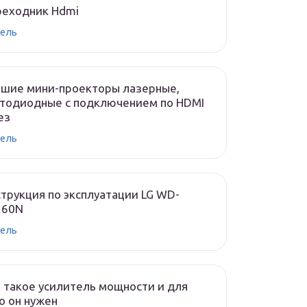
реходник Hdmi
ель
чшие мини-проекторы лазерные,
тодиодные с подключением по HDMI
ез
ель
трукция по эксплуатации LG WD-
160N
ель
 такое усилитель мощности и для
о он нужен