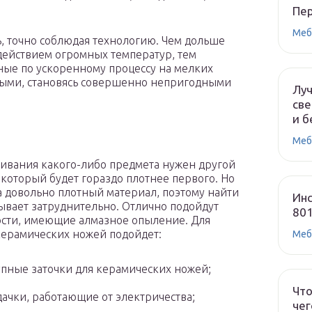
Пе
Меб
ь, точно соблюдая технологию. Чем дольше
здействием огромных температур, тем
ные по ускоренному процессу на мелких
ными, становясь совершенно непригодными
Лу
све
и б
Меб
чивания какого-либо предмета нужен другой
 который будет гораздо плотнее первого. Но
 довольно плотный материал, поэтому найти
Инс
ывает затруднительно. Отлично подойдут
80
сти, имеющие алмазное опыление. Для
керамических ножей подойдет:
Меб
пные заточки для керамических ножей;
Что
ачки, работающие от электричества;
чег