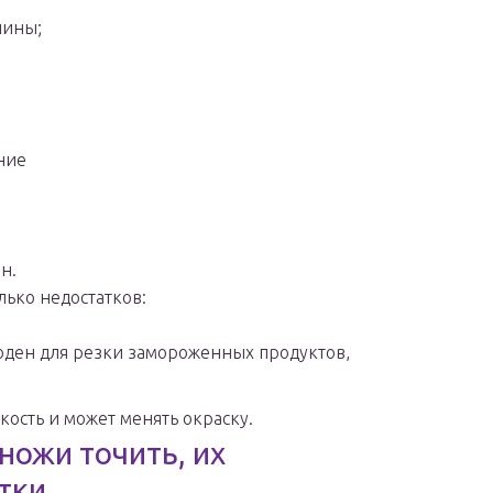
чины;
ние
н.
ько недостатков:
оден для резки замороженных продуктов,
ость и может менять окраску.
ножи точить, их
тки