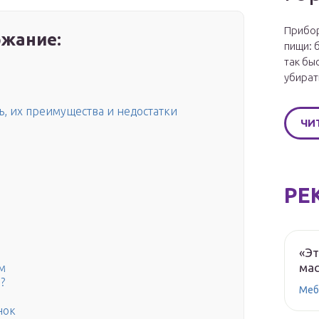
Прибор
жание:
пищи: 
так бы
убират
, их преимущества и недостатки
ЧИ
РЕ
«Эт
мас
м
?
Меб
нок