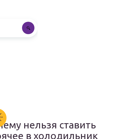
чему нельзя ставить
рячее в холодильник