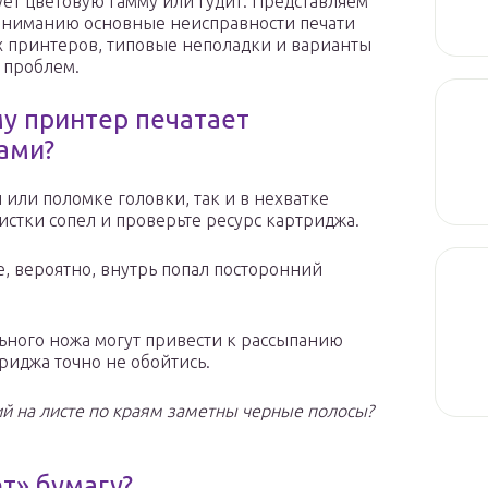
ет цветовую гамму или гудит. Представляем
ниманию основные неисправности печати
 принтеров, типовые неполадки и варианты
 проблем.
у принтер печатает
ами?
 или поломке головки, так и в нехватке
истки сопел и проверьте ресурс картриджа.
е, вероятно, внутрь попал посторонний
ьного ножа могут привести к рассыпанию
риджа точно не обойтись.
й на листе по краям заметны черные полосы?
т» бумагу?