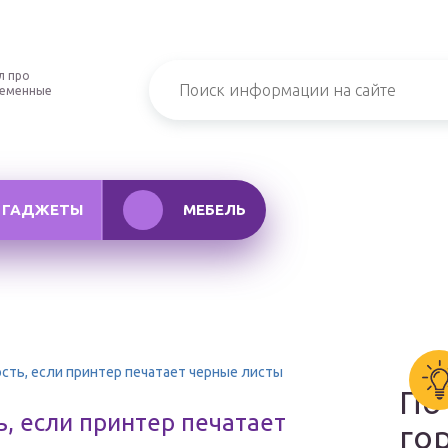
л про
ременные
ГАДЖЕТЫ
МЕБЕЛЬ
ость, если принтер печатает черные листы
По
ь, если принтер печатает
го