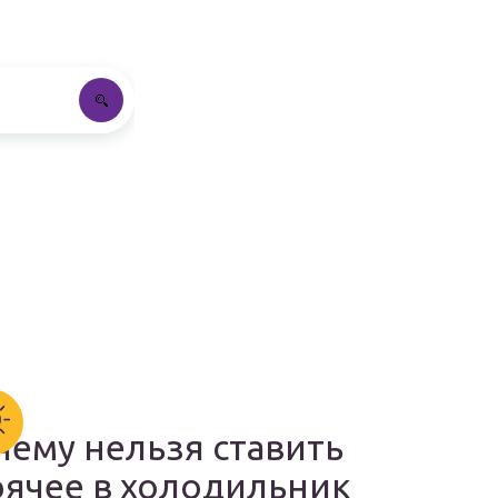
чему нельзя ставить
рячее в холодильник