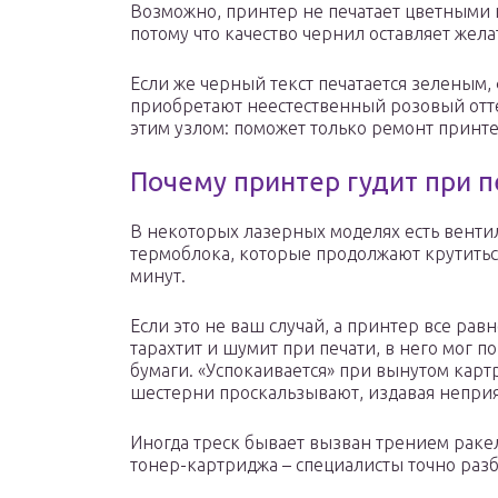
Возможно, принтер не печатает цветными 
потому что качество чернил оставляет жела
Если же черный текст печатается зеленым
приобретают неестественный розовый отте
этим узлом: поможет только ремонт принте
Почему принтер гудит при п
В некоторых лазерных моделях есть вентил
термоблока, которые продолжают крутитьс
минут.
Если это не ваш случай, а принтер все ра
тарахтит и шумит при печати, в него мог п
бумаги. «Успокаивается» при вынутом карт
шестерни проскальзывают, издавая неприя
Иногда треск бывает вызван трением раке
тонер-картриджа – специалисты точно разб