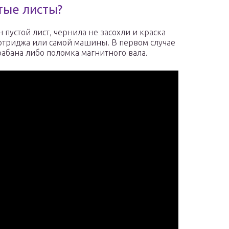
тые листы?
 пустой лист, чернила не засохли и краска
артриджа или самой машины. В первом случае
абана либо поломка магнитного вала.