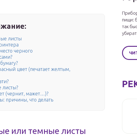
Прибор
пищи: 
жание:
так бы
убират
ные листы
ринтера
место черного
ЧИ
сами?
бумагу?
расный цвет (печатает желтым,
РЕ
ати?
 листы?
ет (чернит, мажет…)?
ы: причины, что делать
ые или темные листы