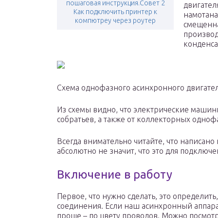
пошаговая инструкция.Совет 2
двигател
Как подключить принтер к
намотана
компютреу через роутер
смещенна
производ
конденса
Схема однофазного асинхронного двигате
Из схемы видно, что электрические машин
собратьев, а также от коллекторных одноф
Всегда внимательно читайте, что написано 
абсолютно не значит, что это для подключе
Включение в работу
Первое, что нужно сделать, это определить,
соединения. Если наш асинхронный аппарат
проще – по цвету проводов. Можно посмотр