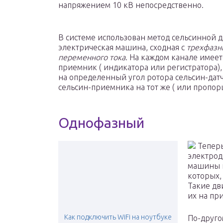
напряжением 10 кВ непосредственно.
В системе использован метод сельсинной 
электрическая машина, сходная с
трехфазн
переменного тока
. На каждом канале имеет
приемник ( индикатора или регистратора), 
на определенный угол ротора сельсин-дат
сельсин-приемника на тот же ( или пропор
Однофазный
Теперь
электрод
машины п
которых, 
Такие дв
их на пр
Как подключить WiFi на ноутбуке
По-друго