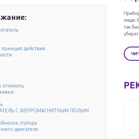
Прибор
жание:
пищи: 
так бы
игатель
убират
и принцип действия
ЧИ
ности
РЕ
 отличить
движки
ь
АТЕЛЬ С ФЕРРОМАГНИТНЫМ ПОЛЫМ
обмоток статора
ного двигателя