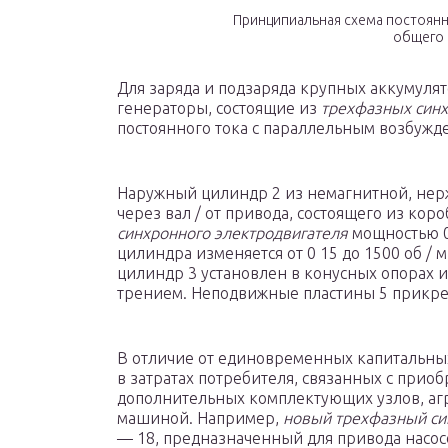
Принципиальная схема постоянн
общего 
Для заряда и подзаряда крупных аккумуля
генераторы, состоящие из
трехфазных синх
постоянного тока с параллельным возбужд
Наружный цилиндр 2 из немагнитной, нер
через вал / от привода, состоящего из ко
синхронного электродвигателя
мощностью 0 
цилиндра изменяется от 0 15 до 1500 об /
цилиндр 3 установлен в конусных опорах и
трением. Неподвижные пластины 5 прикре
В отличие от единовременных капитальных 
в затратах потребителя, связанных с прио
дополнительных комплектующих узлов, агр
машиной. Например,
новый трехфазный си
— 18, предназначенный для привода насосо