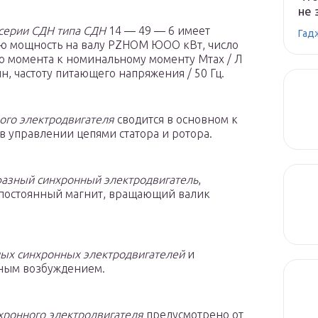
не 
серии СДН типа СДН
14 — 49 — 6 имеет
Гад
ю мощность на валу PZHOM ЮОО кВт, число
о момента к номинальному моменту Мтах / Л
мин, частоту питающего напряжения / 50 Гц.
ого электродвигателя
сводится в основном к
 управлении цепями статора и ротора.
азный синхронный электродвигатель
,
 постоянный магнит, вращающий валик
ых синхронных электродвигателей
и
ьным возбуждением.
хронного электродвигателя
предусмотрено от