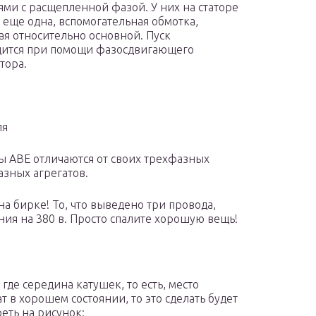
ями с расщепленной фазой. У них на статоре
 еще одна, вспомогательная обмотка,
я относительно основной. Пуск
ится при помощи фазосдвигающего
тора.
ля
ы АВЕ отличаются от своих трехфазных
азных агрегатов.
на бирке! То, что выведено три провода,
ния на 380 в. Просто спалите хорошую вещь!
 где середина катушек, то есть, место
 в хорошем состоянии, то это сделать будет
еть на рисунок: