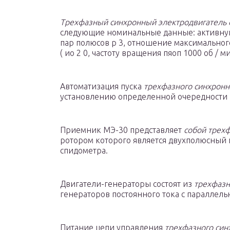
Трехфазный синхронный электродвигатель 
следующие номинальные данные: активну
пар полюсов р 3, отношение максимальног
( ио 2 0, частоту вращения пяоп 1000 об / 
Автоматизация пуска
трехфазного синхронн
установлению определенной очередности в
Приемник МЭ-30 представляет
собой трехф
ротором которого является двухполюсный
спидометра.
Двигатели-генераторы состоят из
трехфазн
генераторов постоянного тока с параллел
Питание цепи управления
трехфазного син