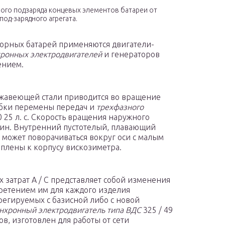
ого подзаряда концевых элементов батареи от
под-зарядного агрегата.
торных батарей применяются двигатели-
ронных электродвигателей
и генераторов
ением.
жавеющей стали приводится во вращение
робки перемены передач и
трехфазного
25 л. с. Скорость вращения наружного
 мин. Внутренний пустотелый, плавающий
 может поворачиваться вокруг оси с малым
плены к корпусу вискозиметра.
затрат А / С представляет собой изменения
бретением им для каждого изделия
егируемых с базисной либо с новой
нхронный электродвигатель типа ВДС
325 / 49
в, изготовлен для работы от сети