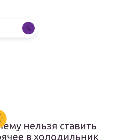
чему нельзя ставить
рячее в холодильник