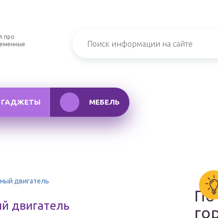
л про
ременные
ГАДЖЕТЫ
МЕБЕЛЬ
нный двигатель
По
й двигатель
го