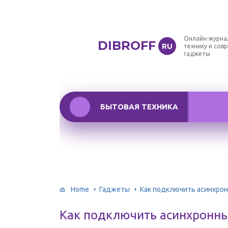
Онлайн-журна
DIBROFF
RU
технику и сов
гаджеты
БЫТОВАЯ ТЕХНИКА
Home
Гаджеты
Как подключить асинхро
Как подключить асинхронны