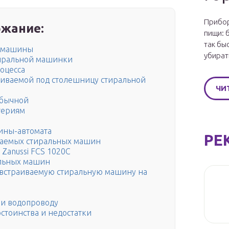
Прибор
жание:
пищи: 
так бы
й машины
убират
тиральной машинки
оцесса
иваемой под столешницу стиральной
ЧИ
обычной
териям
ины-автомата
РЕ
ваемых стиральных машин
Zanussi FCS 1020C
альных машин
 встраиваемую стиральную машину на
 и водопроводу
стоинства и недостатки