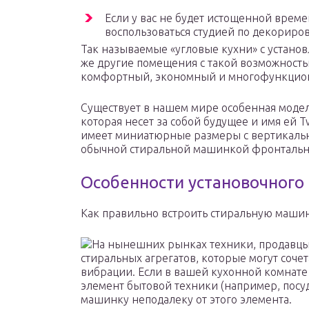
Если у вас не будет истощенной време
воспользоваться студией по декориро
Так называемые «угловые кухни» с устан
же другие помещения с такой возможностью
комфортный, экономный и многофункцион
Существует в нашем мире особенная модел
которая несет за собой будущее и имя ей 
имеет миниатюрные размеры с вертикальн
обычной стиральной машинкой фронтально
Особенности установочного
Как правильно встроить стиральную машин
На нынешних рынках техники, продавцы
стиральных агрегатов, которые могут соче
вибрации. Если в вашей кухонной комнате
элемент бытовой техники (например, посуд
машинку неподалеку от этого элемента.