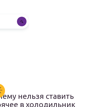
чему нельзя ставить
рячее в холодильник