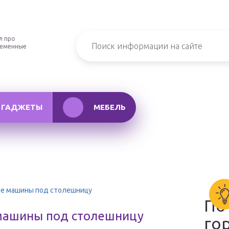
л про
ременные
ГАДЖЕТЫ
МЕБЕЛЬ
е машины под столешницу
По
машины под столешницу
го