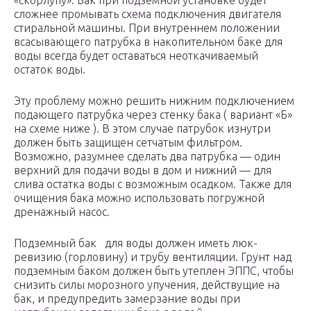
«скорлупу». Бак при подземной установке будет
сложнее промывать схема подключения двигателя
стиральной машины. При внутреннем положении
всасывающего патрубка в накопительном баке для
воды всегда будет оставаться неоткачиваемый
остаток воды.
Эту проблему можно решить нижним подключением
подающего патрубка через стенку бака ( вариант «Б»
на схеме ниже ). В этом случае патрубок изнутри
должен быть защищен сетчатым фильтром.
Возможно, разумнее сделать два патрубка — один
верхний для подачи воды в дом и нижний — для
слива остатка воды с возможным осадком. Также для
очищения бака можно использовать погружной
дренажный насос.
Подземный бак для воды должен иметь люк-
ревизию (горловину) и трубу вентиляции. Грунт над
подземным баком должен быть утеплен ЭППС, чтобы
снизить силы морозного упучения, действущие на
бак, и предупредить замерзание воды при