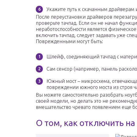
Укажите путь к скачанным драйверам 
После переустановки драйверов перезагру
проверьте тачпад. Если он не начал функц
неработоспособности является физическое 
включить тачпад, следует задавать уже спе
Поврежденными могут быть:
Шлейф, соединяющий тачпад с матери
Сам сенсор (например, панель расколол
Южный мост – микросхема, отвечающа
повреждении южного моста из строя ча
Вы можете самостоятельно разобрать ноут
своей модели, но делать это не рекоменду
вмешательство чревато появлением еще б
О том, как отключить на