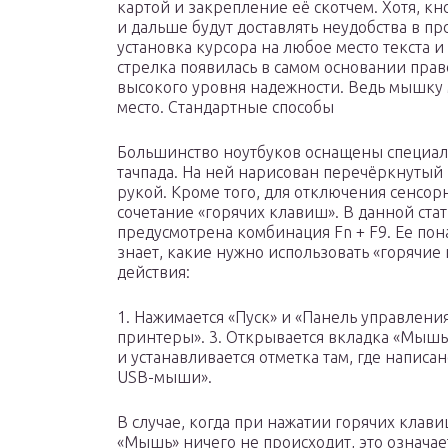
картой и закрепление её скотчем. Хотя, кн
и дальше будут доставлять неудобства в п
установка курсора на любое место текста 
стрелка появилась в самом основании право
высокого уровня надежности. Ведь мышку 
место. Стандартные способы
Большинство ноутбуков оснащены специаль
тачпада. На ней нарисован перечёркнутый
рукой. Кроме того, для отключения сенсо
сочетание «горячих клавиш». В данной стать
предусмотрена комбинация Fn + F9. Ее пон
знает, какие нужно использовать «горячи
действия:
1. Нажимается «Пуск» и «Панель управления
принтеры». 3. Открывается вкладка «Мышь»
и устанавливается отметка там, где напи
USB-мыши».
В случае, когда при нажатии горячих клав
«Мышь» ничего не происходит, это означае