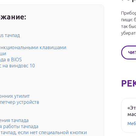
Прибор
жание:
пищи: 
так бы
убират
us тачпад
 функциональными клавишами
ЧИ
иши
да в BIOS
с на виндовс 10
РЕ
онних утилит
петчер устройств
«Эт
мас
ния тачпада
Меб
 работы тачпада
тачпад, если нет специальной кнопки