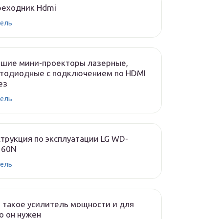
реходник Hdmi
ель
чшие мини-проекторы лазерные,
тодиодные с подключением по HDMI
ез
ель
трукция по эксплуатации LG WD-
160N
ель
 такое усилитель мощности и для
о он нужен