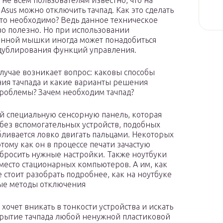
 не всем пользователям известно, что на
 Asus можно отключить тачпад. Как это сделать
это необходимо? Ведь данное техническое
во полезно. Но при использовании
нной мышки иногда может понадобиться
 дублирования функций управления.
случае возникает вопрос: каковы способы
ия тачпада и какие варианты решения
роблемы? Зачем необходим тачпад?
й специальную сенсорную панель, которая
без вспомогательных устройств, подобных
абливается ловко двигать пальцами. Некоторых
тому как он в процессе печати зачастую
сбросить нужные настройки. Также ноутбуки
место стационарных компьютеров. А им, как
е стоит разобрать подробнее, как на ноутбуке
ные методы отключения
 хочет вникать в тонкости устройства и искать
крытие тачпада любой ненужной пластиковой