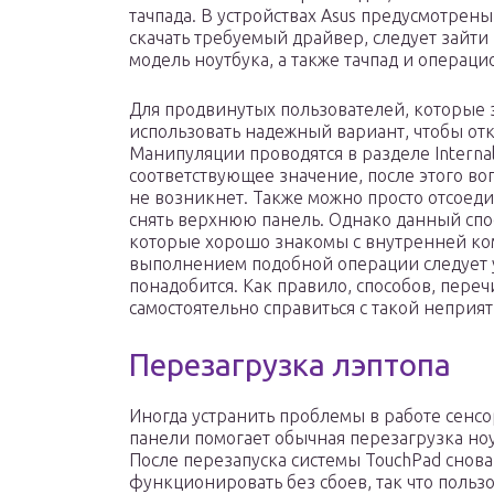
тачпада. В устройствах Asus предусмотрены
скачать требуемый драйвер, следует зайти
модель ноутбука, а также тачпад и операци
Для продвинутых пользователей, которые з
использовать надежный вариант, чтобы отк
Манипуляции проводятся в разделе Internal
соответствующее значение, после этого воп
не возникнет. Также можно просто отсоеди
снять верхнюю панель. Однако данный спо
которые хорошо знакомы с внутренней ком
выполнением подобной операции следует ув
понадобится. Как правило, способов, пере
самостоятельно справиться с такой неприя
Перезагрузка лэптопа
Иногда устранить проблемы в работе сенс
панели помогает обычная перезагрузка ноу
После перезапуска системы TouchPad снова
функционировать без сбоев, так что польз