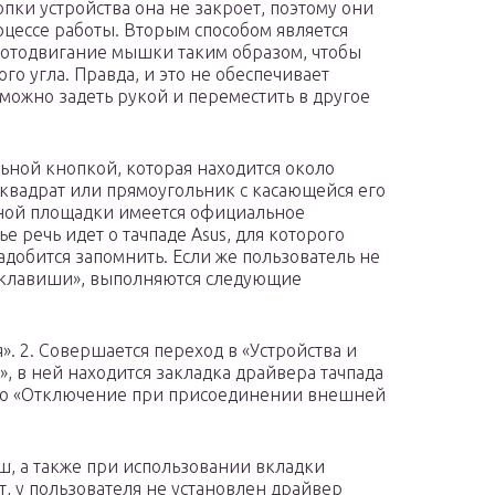
опки устройства она не закроет, поэтому они
роцессе работы. Вторым способом является
и отодвигание мышки таким образом, чтобы
го угла. Правда, и это не обеспечивает
можно задеть рукой и переместить в другое
ной кнопкой, которая находится около
 квадрат или прямоугольник с касающейся его
рной площадки имеется официальное
е речь идет о тачпаде Asus, для которого
адобится запомнить. Если же пользователь не
е клавиши», выполняются следующие
». 2. Совершается переход в «Устройства и
, в ней находится закладка драйвера тачпада
сано «Отключение при присоединении внешней
иш, а также при использовании вкладки
т, у пользователя не установлен драйвер