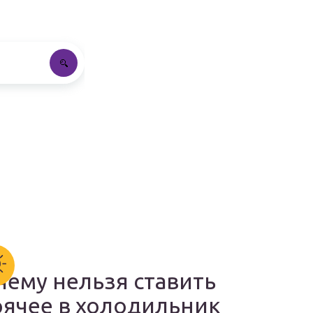
чему нельзя ставить
рячее в холодильник