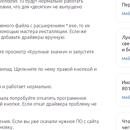
 Windows 10 будут нормально работать
Пе
овии, что для «десятки» не выпущено
Меб
емого файла с расширением *.exe, то их
помощью мастера инсталляции. Если же
Лу
, добавьте драйверы вручную:
све
и б
те просмотр «Крупные значки» и запустите
Меб
ачпад. Щелкните по нему правой кнопкой и
Инс
я и работает нормально.
80
Меб
чала попробуйте откатить программное
 кнопке. Если откат драйвера проблему не
Что
ния. Если вы уже скачали нужное ПО с сайта
чег
новку.