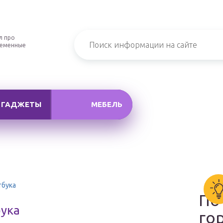
л про
ременные
ГАДЖЕТЫ
МЕБЕЛЬ
тбука
По
бука
го