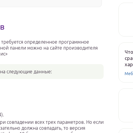
в
а требуется определенное программное
рной панели можно на сайте производителя
Что
вис»
сра
ха
 на следующие данные:
Меб
).
ри совпадении всех трех параметров. Но если
зательно должна совпадать, то версия