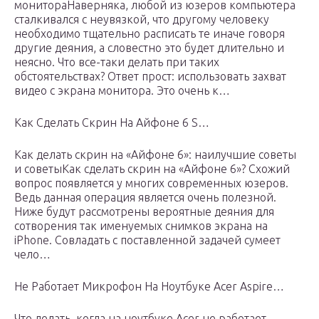
монитораНаверняка, любой из юзеров компьютера
сталкивался с неувязкой, что другому человеку
необходимо тщательно расписать те иначе говоря
другие деяния, а словестно это будет длительно и
неясно. Что все-таки делать при таких
обстоятельствах? Ответ прост: использовать захват
видео с экрана монитора. Это очень к…
Как Сделать Скрин На Айфоне 6 S…
Как делать скрин на «Айфоне 6»: наилучшие советы
и советыКак сделать скрин на «Айфоне 6»? Схожий
вопрос появляется у многих современных юзеров.
Ведь данная операция является очень полезной.
Ниже будут рассмотрены вероятные деяния для
сотворения так именуемых снимков экрана на
iPhone. Совладать с поставленной задачей сумеет
чело…
Не Работает Микрофон На Ноутбуке Acer Aspire…
Что делать, когда на ноутбуке Acer не работает