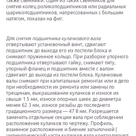
также съемники. Один из таких съемников для
снятия колец роликоподшипников или радиальных
шарикоподшипников, напрессованных с большим
натягом, показан на фиг.
Для
снятия подшипника кулачкового вала
отвертывают установочный винт, сдвигают
подшипник до выхода его из постели блока и
снимают пружинное кольцо. При разборке упорного
подшипника отвертывают гайку, снимают пяту,
упорный фланец и подшипник вместе с валом
сдвигают до выхода из постели блока. Кулачковые
валы снимают при капитальных ремонтах или в депо
при необходимости их ремонта или замены по
трещинам, выкрашивании кулачков и износе их
свыше 1 5 мм, износе опорных шеек до диаметра
менее 62 3 мм, износе резьбы до последнего
градационного размера — 47 8 мм. Разрешается
заменить отдельные секции вала при соблюдении
расположения кулачков по чертежу. Профиль,
взаимное расположение и биение затылочной (
цилиндрической) части кулачков вала контролируют