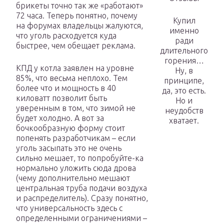
брикеты точно так же «работают»
72 часа. Теперь понятно, почему
Купил
на форумах владельцы жалуются,
именно
что уголь расходуется куда
ради
быстрее, чем обещает реклама.
длительного
горения…
КПД у котла заявлен на уровне
Ну, в
85%, что весьма неплохо. Тем
принципе,
более что и мощность в 40
да, это есть.
киловатт позволит быть
Но и
уверенным в том, что зимой не
неудобств
будет холодно. А вот за
хватает.
бочкообразную форму стоит
попенять разработчикам – если
уголь засыпать это не очень
сильно мешает, то попробуйте-ка
нормально уложить сюда дрова
(чему дополнительно мешают
центральная труба подачи воздуха
и распределитель). Сразу понятно,
что универсальность здесь с
определенными ограничениями –