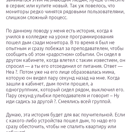
в сервис или купите новый. Так уж повелось, что
мониторы редко чинятся рядовыми пользователями,
слишком сложный процесс.
По данному поводу у меня есть история, когда я
учился в колледже на уроке программирования
пошел дым сзади монитора. В то время я был не
опытным и сразу побежал за преподавателем, чтобы
сообщить об этом «радостном» событии. Он сидел в
другом кабинете, когда влетел с таким известием, он
спросил — а ты его отсоединил от питания. Ответ —
Неа ?. Потом уже на его лице образовалась мима,
которую он видел пару секунд назад на мне. Когда
зашли в кабинет, дым почти прошел, а
одногруппник, который сидел рядом, выключил его.
Пару секунд улыбки преподавателя и говорит – Ну
иди садись за другой ?. Смеялись всей группой.
Думаю, эта история будет для вас поучительной. Если
с какого-либо устройства пошел дым, то надо его
сразу обесточить, чтобы не спалить квартиру или