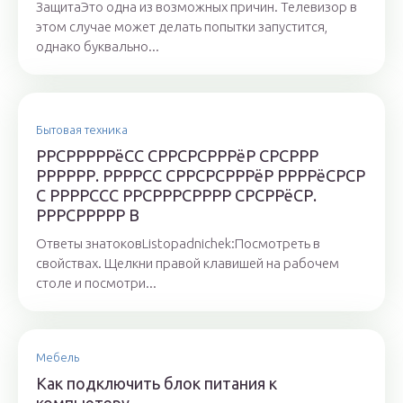
ЗащитаЭто одна из возможных причин. Телевизор в
этом случае может делать попытки запустится,
однако буквально...
Бытовая техника
РРСРРРРРёСС СРРСРСРРРёР СРСРРР
РРРРРР. РРРРСС СРРСРСРРРёР РРРРёСРСР
С РРРРССС РРСРРРСРРРР СРСРРёСР.
РРРСРРРРР В
Ответы знатоковListopadnichek:Посмотреть в
свойствах. Щелкни правой клавишей на рабочем
столе и посмотри...
Мебель
Как подключить блок питания к