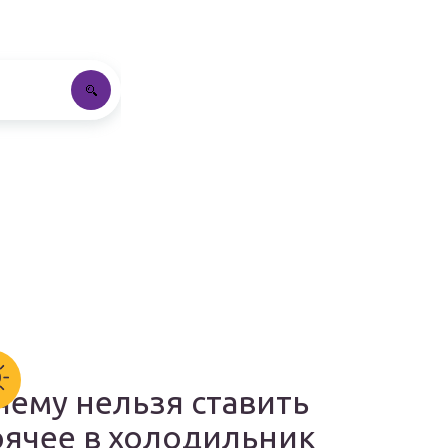
чему нельзя ставить
рячее в холодильник