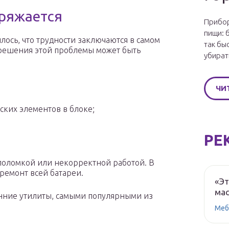
аряжается
Прибор
пищи: 
лось, что трудности заключаются в самом
так бы
 решения этой проблемы может быть
убират
ЧИ
ских элементов в блоке;
РЕ
поломкой или некорректной работой. В
 ремонт всей батареи.
«Эт
мас
онние утилиты, самыми популярными из
Меб