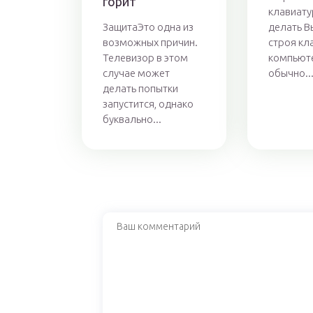
горит
клавиату
ЗащитаЭто одна из
делать В
возможных причин.
строя кл
Телевизор в этом
компьют
случае может
обычно..
делать попытки
запустится, однако
буквально...