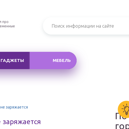
л про
ременные
ГАДЖЕТЫ
МЕБЕЛЬ
 не заряжается
По
е заряжается
го