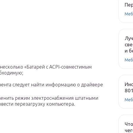
Пе
Меб
Лу
све
и б
Меб
 несколько «Батарей с ACPI-совместимым
обходимую;
Инс
онента следует найти информацию о драйвере
80
сменить режим электроснабжения штатными
Меб
вести перезагрузку компьютера.
Что
чег