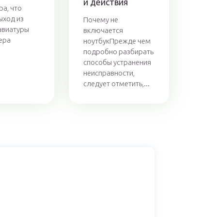
и действия
ра, что
ыход из
Почему не
авиатуры
включается
ера
ноутбукПрежде чем
.
подробно разбирать
способы устранения
неисправности,
следует отметить,...