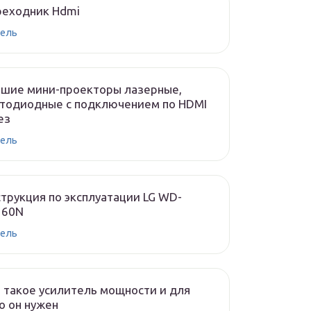
реходник Hdmi
ель
чшие мини-проекторы лазерные,
тодиодные с подключением по HDMI
ез
ель
трукция по эксплуатации LG WD-
160N
ель
 такое усилитель мощности и для
о он нужен