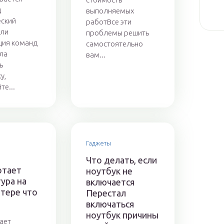
д
выполняемых
ский
работВсе эти
сли
проблемы решить
ция команд
самостоятельно
ла
вам...
ь
у,
те...
Гаджеты
Что делать, если
отает
ноутбук не
ура на
включается
тере что
Перестал
включаться
ноутбук причины
ает