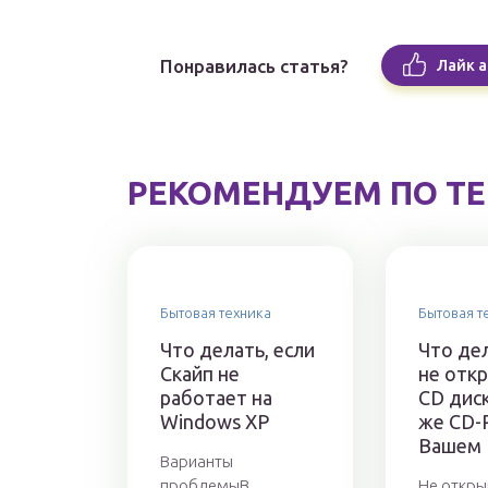
Понравилась статья?
Лайк а
РЕКОМЕНДУЕМ ПО Т
Бытовая техника
Бытовая т
Что делать, если
Что де
Скайп не
не отк
работает на
CD дис
Windows XP
же CD-
Вашем
Варианты
проблемыВ
Не откры