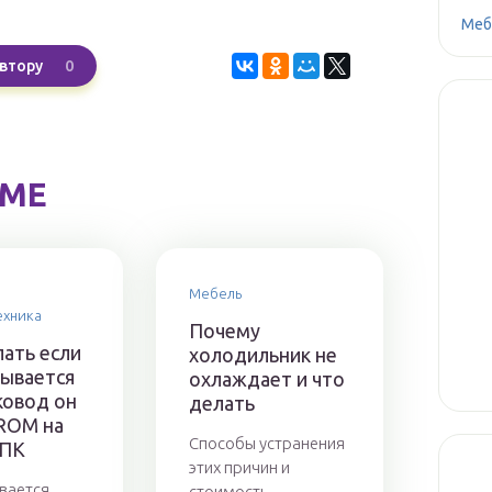
Меб
0
втору
ЕМЕ
Мебель
ехника
Почему
лать если
холодильник не
рывается
охлаждает и что
ковод он
делать
ROM на
Способы устранения
 ПК
этих причин и
вается
стоимость