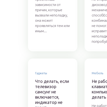
зависимости от
дисково
причин, которые
механиче
вызвали неполадку,
способЕ
она может
комбина
проявляться тем или
не помог
иным...
исправит
неполадк
попробуй
Гаджеты
Мебель
Что делать, если
Не раб
телевизор
клавиат
самсунг не
компью
включается,
делать
индикатор не
Не работ