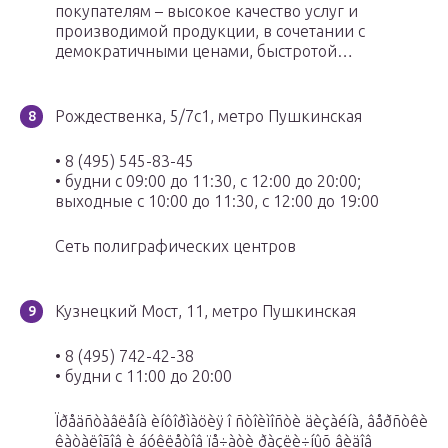
покупателям – высокое качество услуг и
производимой продукции, в сочетании с
демократичными ценами, быстротой…
Рождественка, 5/7с1, метро Пушкинская
• 8 (495) 545-83-45
• будни с 09:00 до 11:30, с 12:00 до 20:00;
выходные с 10:00 до 11:30, с 12:00 до 19:00
Сеть полиграфических центров
Кузнецкий Мост, 11, метро Пушкинская
• 8 (495) 742-42-38
• будни с 11:00 до 20:00
Ïðåäñòàâëåíà èíôîðìàöèÿ î ñòîèìîñòè äèçàéíà, âåðñòêè
êàòàëîãîâ è áóêëåòîâ ïå÷àòè ðàçëè÷íûõ âèäîâ