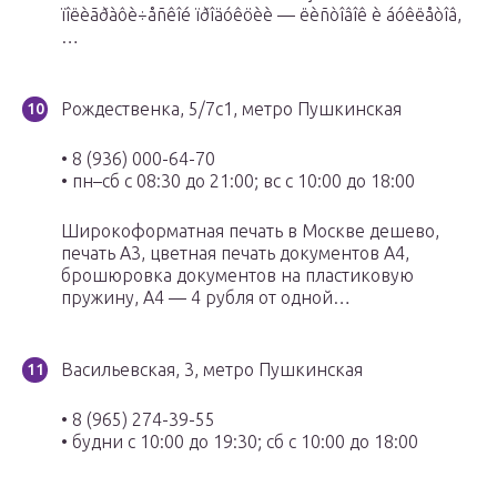
ïîëèãðàôè÷åñêîé ïðîäóêöèè — ëèñòîâîê è áóêëåòîâ,
…
Рождественка, 5/7с1, метро Пушкинская
• 8 (936) 000-64-70
• пн–сб с 08:30 до 21:00; вс с 10:00 до 18:00
Широкоформатная печать в Москве дешево,
печать А3, цветная печать документов А4,
брошюровка документов на пластиковую
пружину, А4 — 4 рубля от одной…
Васильевская, 3, метро Пушкинская
• 8 (965) 274-39-55
• будни с 10:00 до 19:30; сб с 10:00 до 18:00