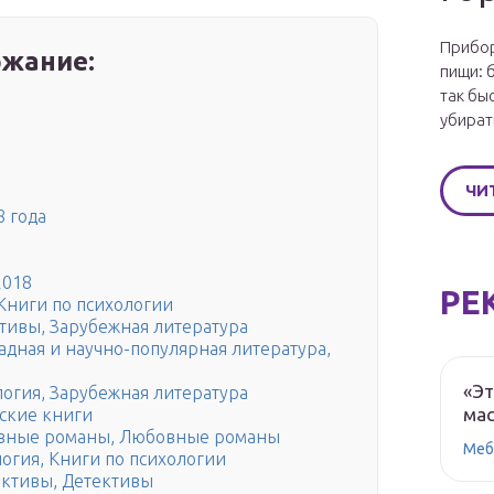
Прибор
жание:
пищи: 
так бы
убират
ЧИ
 года
2018
РЕ
Книги по психологии
тивы, Зарубежная литература
дная и научно-популярная литература,
«Эт
огия, Зарубежная литература
мас
тские книги
вные романы, Любовные романы
Меб
огия, Книги по психологии
ективы, Детективы