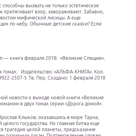
 способны вызвать не только эстетическое
и притягивают взор, завораживают. Забавно,
хвостом мифической лисицы. А еще
щих по небу. Обычные детские сказки? Если
п — книга февраля 2018: «Великие Спящие».
 томах. Издательство: «АЛЬФА-КНИГА». Кол.
-9922-2507-5 Тв. Пер. Создано: 1 февраля 2018
ной новости о выходе новой книги «Великие
оманом в двух томах серии «Дорога домой».
Ярослав Клыков, оказавшись в мире Тарна,
 целого государства. Но главная битва еще
ся трагедия целой планеты, предсказание
ем разумным расам. Подтверждение словам