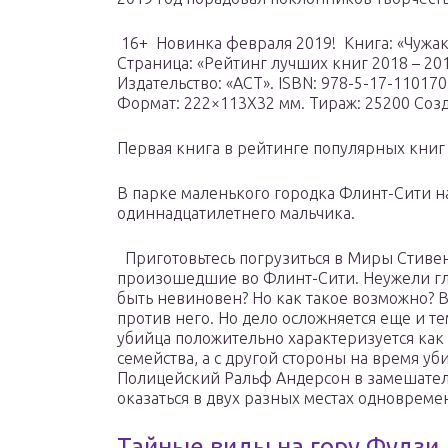
16+ Новинка февраля 2019! Книга: «Чужак
Страница: «Рейтинг лучших книг 2018 – 201
Издательство: «АСТ». ISBN: 978-5-17-110170
Формат: 222×113Х32 мм. Тираж: 25200 Созд
Первая книга в рейтинге популярных книг 2
В парке маленького городка Флинт-Сити н
одиннадцатилетнего мальчика.
Приготовьтесь погрузиться в Миры Стивен
произошедшие во Флинт-Сити. Неужели гл
быть невиновен? Но как такое возможно? В
против него. Но дело осложняется еще и т
убийца положительно характеризуется как
семейства, а с другой стороны на время уб
Полицейский Ральф Андерсон в замешатель
оказаться в двух разных местах одновреме
Тайные виды на гору Фудзи