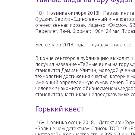
18+ Новинка октября 2018! Первая книга 
Фудзи». Серия: «Единственный и неповто
отечественная проза». Изда-во: «Эксмо». IS
Переплет: Тв-й. Формат: 196×124 мм. Тираж
Бестселлер 2018 года — лучшая книга осен
В конце сентября в публикацию выходит ш
получил название «Тайные виды на гору Ф
становится Дамиан Улитин, молодой учены
технологий достижения счастья, которые 
имеющий определенную сумму денег. В п
человек знакомится с бизнесменом Федор
становится участником непредсказуемых с
Горький квест
16+ Новинка осени 2018! Детектив: «Горьк
«Больше чем детектив». Список ТОП-10: «
читателей». Количество стр-ц: 385 х 3 кн..