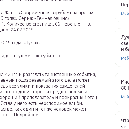
Пе
». Жанр: «Современная зарубежная проза».
Меб
9 года». Серия: «Темная башня».
-1. Количество страниц: 566 Переплет: Тв.
ано: 24.02.2019
Лу
019 года: «Чужак».
све
и б
айден труп жестоко убитого
Меб
а Кинга и разгадать таинственные события,
авный подозреваемый этого дела может
Инс
едь все улики и показания свидетелей
80
ем, что с одной стороны предполагаемый
Меб
 хороший преподаватель и прекрасный отец
ийства у него есть неоспоримое алиби.
стве, как один и тот же человек может
нно. . Подробнее..
Что
чег