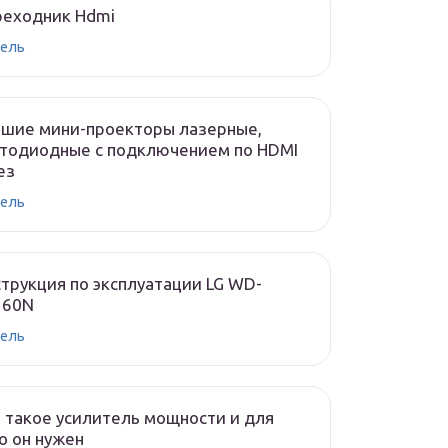
реходник Hdmi
ель
чшие мини-проекторы лазерные,
тодиодные с подключением по HDMI
ез
ель
трукция по эксплуатации LG WD-
160N
ель
 такое усилитель мощности и для
о он нужен