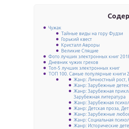
Содер
Чужак
Тайные виды на гору Фудзи
Горький квест
Кристалл Авроры
Великие Спящие
Фото лучших электронных книг 2018
Дневник чужих грехов
Топ-5 лучших электронных книг
ТОП 100. Самые популярные книги 
Жанр: Личностный рост, 
Жанр: Зарубежные детек
Жанр: Зарубежная прикла
Зарубежная литература
Жанр: Зарубежная психол
Жанр: Детская проза, Де
Жанр: Зарубежные любо
Жанр: Социальная психол
Жанр: Исторические дет