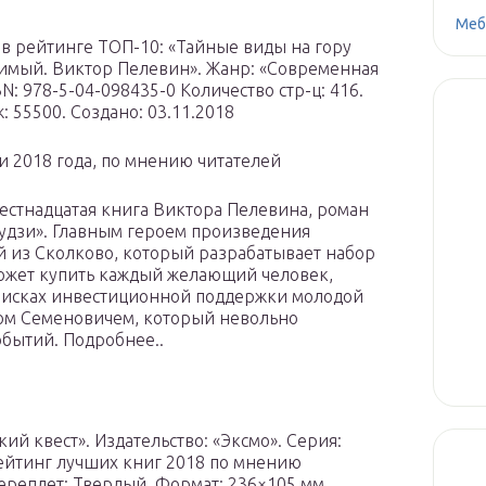
Меб
в рейтинге ТОП-10: «Тайные виды на гору
римый. Виктор Пелевин». Жанр: «Современная
BN: 978-5-04-098435-0 Количество стр-ц: 416.
: 55500. Создано: 03.11.2018
и 2018 года, по мнению читателей
естнадцатая книга Виктора Пелевина, роман
удзи». Главным героем произведения
й из Сколково, который разрабатывает набор
может купить каждый желающий человек,
оисках инвестиционной поддержки молодой
ом Семеновичем, который невольно
обытий. Подробнее..
ий квест». Издательство: «Эксмо». Серия:
Рейтинг лучших книг 2018 по мнению
 Переплет: Твердый. Формат: 236×105 мм.