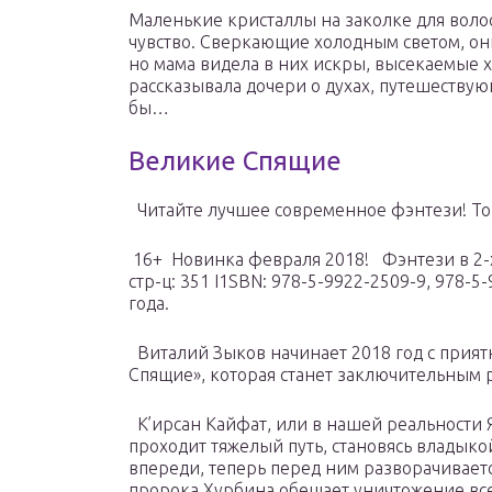
Маленькие кристаллы на заколке для волос
чувство. Сверкающие холодным светом, он
но мама видела в них искры, высекаемые 
рассказывала дочери о духах, путешествую
бы…
Великие Спящие
Читайте лучшее современное фэнтези! То
16+ Новинка февраля 2018! Фэнтези в 2-х
стр-ц: 351 I1SBN: 978-5-9922-2509-9, 978-5
года.
Виталий Зыков начинает 2018 год с прият
Спящие», которая станет заключительным р
К’ирсан Кайфат, или в нашей реальности 
проходит тяжелый путь, становясь владыкой
впереди, теперь перед ним разворачивает
пророка Хурбина обещает уничтожение вс