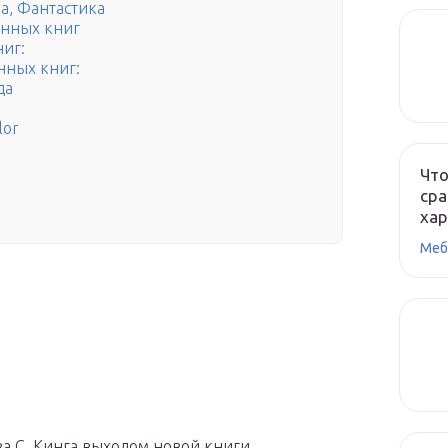
а, Фантастика
онных книг
иг:
нных книг:
да
lor
Что
сра
ха
Меб
а С. Кинга выходом новой книги.