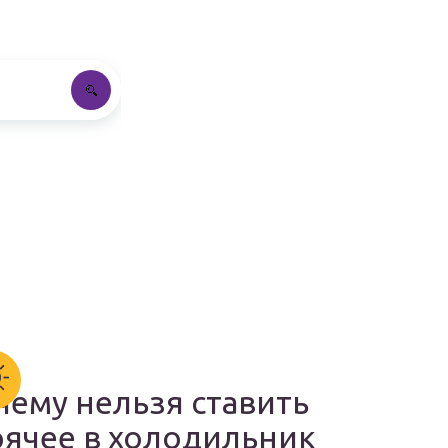
чему нельзя ставить
рячее в холодильник