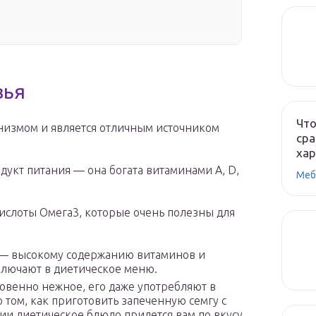
вья
Что
низмом и является отличным источником
сра
ха
укт питания — она богата витаминами A, D,
Меб
слоты Омега3, которые очень полезны для
 — высокому содержанию витаминов и
ключают в диетическое меню.
овенно нежное, его даже употребляют в
 том, как приготовить запеченную семгу с
ии диетическое блюдо придется вам по вкусу.