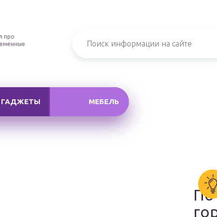
л про
ременные
ГАДЖЕТЫ
МЕБЕЛЬ
По
го