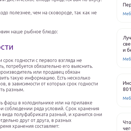
Пе
здо полезнее, чем на сковороде, так как не
Меб
отовим наше рыбное блюдо:
Лу
све
ости
и б
Меб
и срок годности с первого взгляда не
ть, потребуется обязательно его выяснить.
роизводитель или продавец обязан
вить такую информацию. Есть несколько
Инс
ов, в зависимости от которых срок годности
80
ть разным.
Меб
ь фарш в холодильнике или на прилавке
и соблюдении ряда условий. Срок хранения
о вида полуфабриката разный, и хранится они
тдельно друг от друга, в разных
Что
ремя хранения составляет:
чег