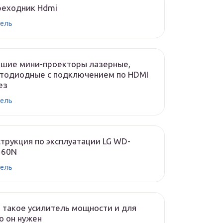
реходник Hdmi
ель
чшие мини-проекторы лазерные,
тодиодные с подключением по HDMI
ез
ель
трукция по эксплуатации LG WD-
160N
ель
 такое усилитель мощности и для
о он нужен