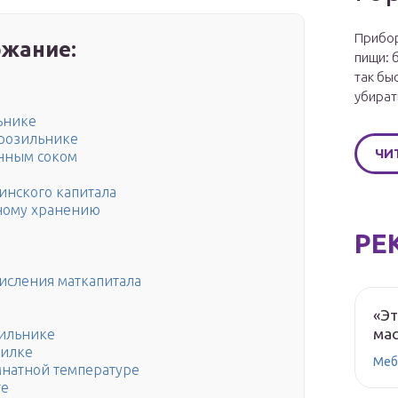
Прибор
жание:
пищи: 
так бы
убират
ьнике
орозильнике
ЧИ
онным соком
инского капитала
ьному хранению
РЕ
исления маткапитала
«Эт
мас
дильнике
зилке
Меб
натной температуре
ге