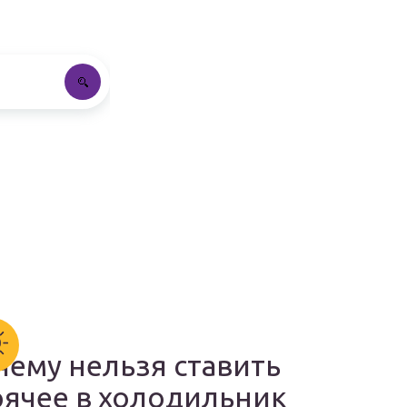
чему нельзя ставить
рячее в холодильник