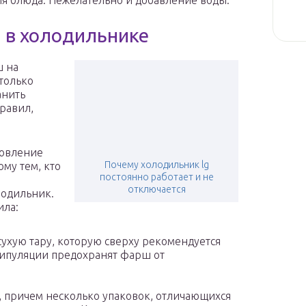
ия блюда. Нежелательно и добавление воды.
и в холодильнике
ш на
 только
анить
правил,
товление
Почему холодильник lg
ому тем, кто
постоянно работает и не
в
отключается
лодильник.
ила:
сухую тару, которую сверху рекомендуется
нипуляции предохранят фарш от
 причем несколько упаковок, отличающихся