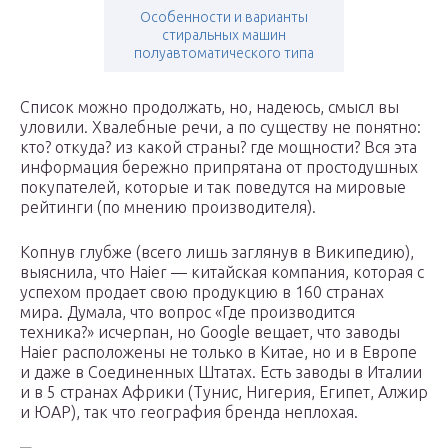
Особенности и варианты
стиральных машин
полуавтоматического типа
Список можно продолжать, но, надеюсь, смысл вы
уловили. Хвалебные речи, а по существу не понятно:
кто? откуда? из какой страны? где мощности? Вся эта
информация бережно припрятана от простодушных
покупателей, которые и так поведутся на мировые
рейтинги (по мнению производителя).
Копнув глубже (всего лишь заглянув в Википедию),
выяснила, что Haier — китайская компания, которая с
успехом продает свою продукцию в 160 странах
мира. Думала, что вопрос «Где производится
техника?» исчерпан, но Google вещает, что заводы
Haier расположены не только в Китае, но и в Европе
и даже в Соединенных Штатах. Есть заводы в Италии
и в 5 странах Африки (Тунис, Нигерия, Египет, Алжир
и ЮАР), так что география бренда неплохая.