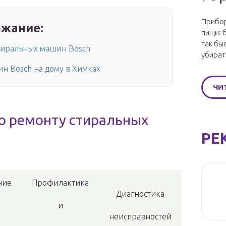
Прибор
жание:
пищи: 
так бы
стиральных машин Bosch
убират
н Bosch на дому в Химках
ЧИ
о ремонту стиральных
РЕ
ние
Профилактика
Диагностика
и
неисправностей