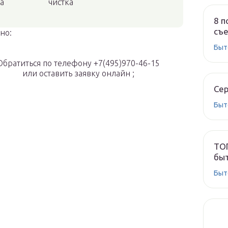
а
чистка
8 п
съе
но:
Быт
Обратиться по телефону +7(495)970-46-15
или оставить заявку онлайн ;
Сер
Быт
ТОП
быт
Быт