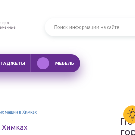
л про
ременные
ГАДЖЕТЫ
МЕБЕЛЬ
ых машин в Химках
По
 Химках
го