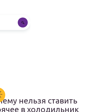
чему нельзя ставить
рячее в холодильник