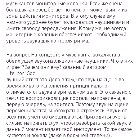
музыкантов мониторные колонки. Если же сцена
большая, а певец бегает по ней, он может выйти из
зоны действия мониторов. В этому случае ему
намного удобнее будет пользоваться наушниками и
иметь свободу передвижения. К тому же, не всегда
мониторные колонки обеспечивают необходимый
уровень звука для контроля ритма.
На вопрос На концерте у музыканта-вокалиста в
обеих ушах звукоизоляционные наушники. Что в них
играет? Зачем они ему? заданный автором
Life_for_God
лучший ответ это Дело в том, что звук на сцене во
время живого исполнения принципиально
отличается от звука в зрительном зале. Это связано с
тем, что воспроизводящие порталы направлены, в
первую очередь, на зрителя. Поэтому звук на сцене
перемешивается, многократно отражаясь. Звуки от
всех инстументов смешиваются. Приходится очень
сильно напрягать слух, чтобы разобрать какой звук в
данный момент издает твой инструмент. То же самое
касается и вокала (даже в большей степени) .