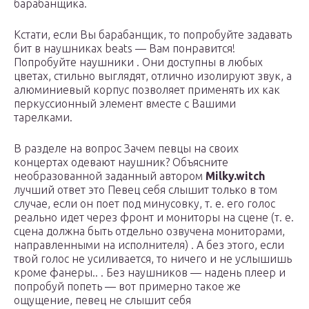
барабанщика.
Кстати, если Вы барабанщик, то попробуйте задавать
бит в наушниках beats — Вам понравится!
Попробуйте наушники . Они доступны в любых
цветах, стильно выглядят, отлично изолируют звук, а
алюминиевый корпус позволяет применять их как
перкуссионный элемент вместе с Вашими
тарелками.
В разделе на вопрос Зачем певцы на своих
концертах одевают наушник? Объясните
необразованной заданный автором
Milky.witch
лучший ответ это Певец себя слышит только в том
случае, если он поет под минусовку, т. е. его голос
реально идет через фронт и мониторы на сцене (т. е.
сцена должна быть отдельно озвучена мониторами,
направленными на исполнителя) . А без этого, если
твой голос не усиливается, то ничего и не услышишь
кроме фанеры.. . Без наушников — надень плеер и
попробуй попеть — вот примерно такое же
ощущение, певец не слышит себя