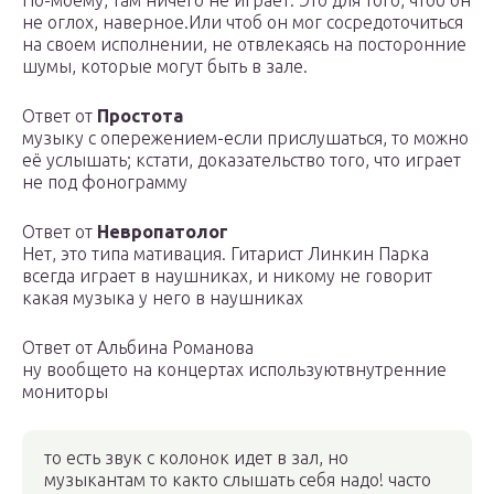
По-моему, там ничего не играет. Это для того, чтоб он
не оглох, наверное.Или чтоб он мог сосредоточиться
на своем исполнении, не отвлекаясь на посторонние
шумы, которые могут быть в зале.
Ответ от
Простота
музыку с опережением-если прислушаться, то можно
её услышать; кстати, доказательство того, что играет
не под фонограмму
Ответ от
Невропатолог
Нет, это типа мативация. Гитарист Линкин Парка
всегда играет в наушниках, и никому не говорит
какая музыка у него в наушниках
Ответ от Альбина Романова
ну вообщето на концертах используютвнутренние
мониторы
то есть звук с колонок идет в зал, но
музыкантам то както слышать себя надо! часто