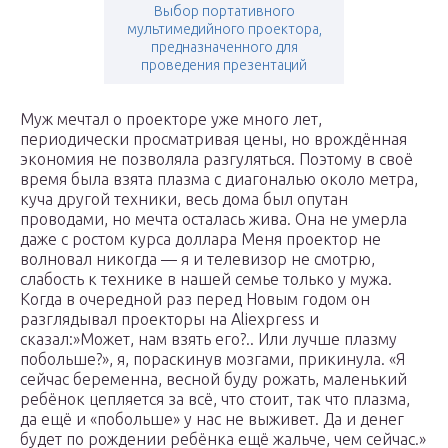
Выбор портативного
мультимедийного проектора,
предназначенного для
проведения презентаций
Муж мечтал о проекторе уже много лет,
периодически просматривая цены, но врождённая
экономия не позволяла разгуляться. Поэтому в своё
время была взята плазма с диагональю около метра,
куча другой техники, весь дома был опутан
проводами, но мечта осталась жива. Она не умерла
даже с ростом курса доллара Меня проектор не
волновал никогда — я и телевизор не смотрю,
слабость к технике в нашей семье только у мужа.
Когда в очередной раз перед Новым годом он
разглядывал проекторы на Aliexpress и
сказал:»Может, нам взять его?.. Или лучше плазму
побольше?», я, пораскинув мозгами, прикинула. «Я
сейчас беременна, весной буду рожать, маленький
ребёнок цепляется за всё, что стоит, так что плазма,
да ещё и «побольше» у нас не выживет. Да и денег
будет по рождении ребёнка ещё жальче, чем сейчас.»