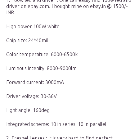
1. 100w led and driver : One can easily find 100w led and
driver on ebay.com. I bought mine on ebay.in @ 1500/-
INR.
High power 100W white
Chip size: 24*40mil
Color temperature: 6000-6500k
Luminous intenity: 8000-9000lm
Forward current: 3000mA
Driver voltage: 30-36V
Light angle: 160deg
Integrated scheme: 10 in series, 10 in parallel
2. Fresnel Lenses : It is very hard to find perfect