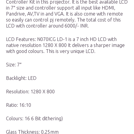
Controller Kit in this projector. It is the best available LCD
in 7″ size and controller support all input like HDMI,
Pandrive, AV,TV in and VGA. It is also come with remote
so easily can control pj remotely. The total cost of this
LCD with controller around 6000/- INR.
LCD Features: N070ICG LD-1 is a 7 inch HD LCD with
native resolution 1280 X 800 It delivers a sharper image
with good colours. This is very unique LCD.
Size: 7″
Backlight: LED
Resolution: 1280 X 800
Ratio: 16:10
Colours: 16 6 Bit dithering)
Glass Thickness: 0.25mm