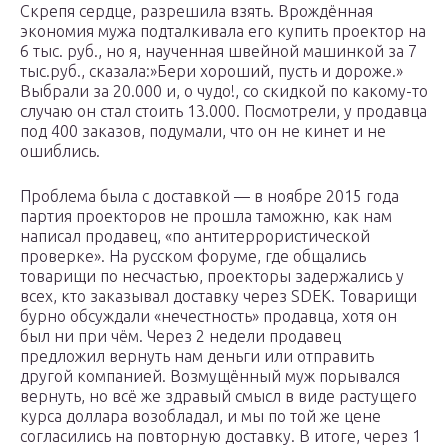
Скрепя сердце, разрешила взять. Врождённая
экономия мужа подталкивала его купить проектор на
6 тыс. руб., но я, наученная швейной машинкой за 7
тыс.руб., сказала:»Бери хороший, пусть и дороже.»
Выбрали за 20.000 и, о чудо!, со скидкой по какому-то
случаю он стал стоить 13.000. Посмотрели, у продавца
под 400 заказов, подумали, что он не кинет и не
ошиблись.
Проблема была с доставкой — в ноябре 2015 года
партия проекторов не прошла таможню, как нам
написал продавец, «по антитеррористической
проверке». На русском форуме, где общались
товарищи по несчастью, проекторы задержались у
всех, кто заказывал доставку через SDEK. Товарищи
бурно обсуждали «нечестность» продавца, хотя он
был ни при чём. Через 2 недели продавец
предложил вернуть нам деньги или отправить
другой компанией. Возмущённый муж порывался
вернуть, но всё же здравый смысл в виде растущего
курса доллара возобладал, и мы по той же цене
согласились на повторную доставку. В итоге, через 1