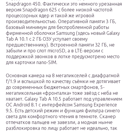
Snapdragon 450. Фактически это немного урезанная
версия Snapdragon 625 с более низкой частотой
процессорных ядер и такой же игровой
производительностью. Оперативной памяти 3 ГБ,
базовый минимум для беспроблемной работы
фирменной оболочки Samsung (здесь новый Galaxy
Tab A 10.1 с 2 ГБ ОЗУ уступает своему
предшественнику). Встроенной памяти 32 ГБ, не
забыли и про слот microSD, а в LTE-версии с
поддержкой звонков в лотке предусмотрено место
для карточки nano-SIM.
Основная камера на 8 мегапикселей с диафрагмой
f/1.9 и вспышкой по качеству съёмки не дотягивает
до современных бюджетных смартфонов, 5-
мегапиксельная «фронталка» тоже звёзд с неба не
хватает. Galaxy Tab A 10.5 работает под управлением
ОС Android 8.1 с интерфейсом Samsung Experience
9.5. Есть детский режим и функция фильтра синего
света для комфортного чтения в темноте. Сканер
отпечатков пальцев не завезли, а модная нынче
разблокировка по лицу работает не идеально, так