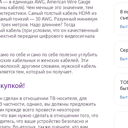
 — в единицах AWG, American Wire Gauge
ны кабеля). Чем меньше это значение, тем
8 п
актеристики. Самый толстый кабель HDMI из
съе
, самый тонкий — 30 AWG. Разумный минимум
 трех метров. Надо длиннее? Тогда
Быт
й кабель (при условии, что он качественный
рректной передачи цифрового видеосигнала
Сер
амо по себе и само по себе полезно углубить
Быт
жских кабельных и женских кабелей. Эти
роволокой: другими словами, мужской кабель
вляется тем, который он получает.
ТОП
купкой!
быт
Быт
он сделан в отношении ТВ-носителя, для
В частности, однако, вы должны предложить
ам прежде всего провести некоторое
что вам нужно сделать в отношении того, что
дитесь, что ваше устройство безопасно и
елать; Во-вторых, также оцените, что вам