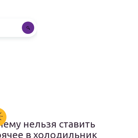
чему нельзя ставить
рячее в холодильник