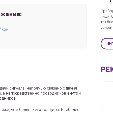
Прибор
жание:
пищи: 
так бы
убират
пкой!
ЧИ
РЕ
дачи сигнала, напрямую связано с двумя
м, а непосредственно проводников внутри
водников.
 ниже, чем больше его толщина. Наиболее