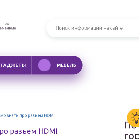
л про
ременные
ГАДЖЕТЫ
МЕБЕЛЬ
имо знать про разъем HDMI
По
про разъем HDMI
го