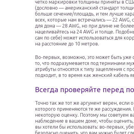
четко маркировки толщины приняты в США
(дословно — американский стандарт толщи
больше сечение/площадь, и тем лучше хар
всех, которые нам встречались — 22 AWG
для дома — 28 AWG, но при длине не более
нацеливайтесь на 24 AWG и толще. Подобны
сам по себе) может использоваться для ко
на расстояние до 10 метров.
Во-первых, возможно, это может быть уже с
то, что подразумевается под терминами му
атрибуты относятся к типу зацепления с п
подходит, в то время как женский кабель я
Всегда проверяйте перед по
Точно так же тот же аргумент верен, если 
которого применяются те же рассуждения. 
некоторую оценку. Поэтому мы советуем в
наблюдение в вашем доме, чтобы оценить, 
вы хотели бы использовать: во-первых, убе
безопасно оценить, что вам нужно будет сд