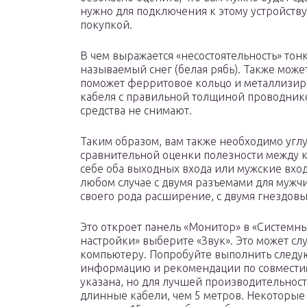
нужно для подключения к этому устройству,
покупкой.
В чем выражается «несостоятельность» тон
называемый снег (белая рябь). Также может
поможет ферритовое кольцо и металлизир
кабеля с правильной толщиной проводнико
средства не снимают.
Таким образом, вам также необходимо углуб
сравнительной оценки полезности между к
себе оба выходных входа или мужские вход
любом случае с двумя разъемами для мужчин
своего рода расширение, с двумя гнездов
Это откроет панель «Монитор» в «Системн
настройки» выберите «Звук». Это может сл
компьютеру. Попробуйте выполнить след
информацию и рекомендации по совместим
указана, но для лучшей производительнос
длинные кабели, чем 5 метров. Некоторы