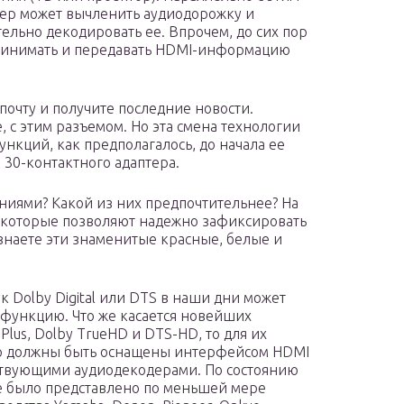
ер может вычленить аудиодорожку и
тельно декодировать ее. Впрочем, до сих пор
принимать и передавать HDMI-информацию
очту и получите последние новости.
, с этим разъемом. Но эта смена технологии
нкций, как предполагалось, до начала ее
о 30-контактного адаптера.
ниями? Какой из них предпочтительнее? На
, которые позволяют надежно зафиксировать
 знаете эти знаменитые красные, белые и
 Dolby Digital или DTS в наши дни может
функцию. Что же касается новейших
 Plus, Dolby TrueHD и DTS-HD, то для их
ер должны быть оснащены интерфейсом HDMI
тствующими аудиодекодерами. По состоянию
е было представлено по меньшей мере