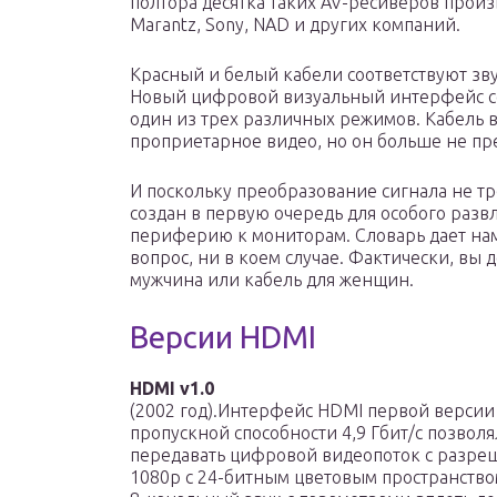
полтора десятка таких AV-ресиверов произв
Marantz, Sony, NAD и других компаний.
Красный и белый кабели соответствуют зву
Новый цифровой визуальный интерфейс с
один из трех различных режимов. Кабель в
проприетарное видео, но он больше не пре
И поскольку преобразование сигнала не тре
создан в первую очередь для особого раз
периферию к мониторам. Словарь дает нам 
вопрос, ни в коем случае. Фактически, вы
мужчина или кабель для женщин.
Версии HDMI
HDMI v1.0
(2002 год).Интерфейс HDMI первой версии
пропускной способности 4,9 Гбит/с позволя
передавать цифровой видеопоток с разре
1080p с 24-битным цветовым пространством