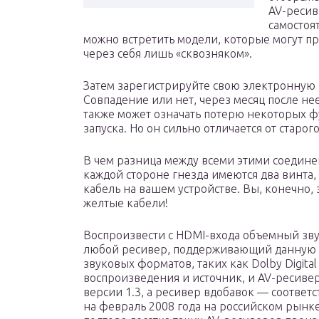
AV-ресив
самостоя
можно встретить модели, которые могут 
через себя лишь «сквозняком».
Затем зарегистрируйте свою электронную п
Совпадение или нет, через месяц после нее
также может означать потерю некоторых фу
запуска. Но он сильно отличается от старог
В чем разница между всеми этими соедине
каждой стороне гнезда имеются два винта
кабель на вашем устройстве. Вы, конечно,
желтые кабели!
Воспроизвести с HDMI-входа объемный звук
любой ресивер, поддерживающий данную 
звуковых форматов, таких как Dolby Digital
воспроизведения и источник, и AV-ресив
версии 1.3, а ресивер вдобавок — соотве
на февраль 2008 года на российском рынк