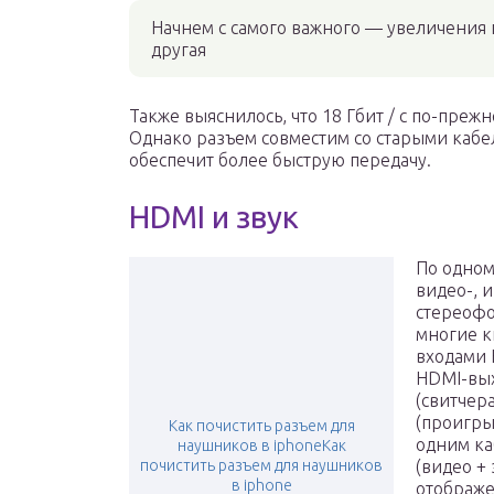
Начнем с самого важного — увеличения 
другая
Также выяснилось, что 18 Гбит / с по-преж
Однако разъем совместим со старыми кабе
обеспечит более быструю передачу.
HDMI и звук
По одном
видео-, 
стереофо
многие 
входами 
HDMI-вых
(свитчер
(проигры
Как почистить разъем для
одним ка
наушников в iphoneКак
почистить разъем для наушников
(видео +
в iphone
отображе