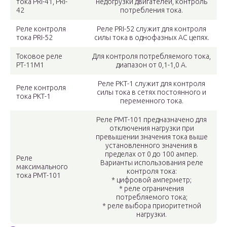
тока PRI-41, PRI-
недогрузки двигателей, контроль
42
потребления тока.
Реле контроля
Реле PRI-52 служит для контроля
тока PRI-52
силы тока в однофазных AC цепях.
Токовое реле
Для контроля потребляемого тока,
РТ-11М1
диапазон от 0,1-1,0 А.
Реле РКТ-1 служит для контроля
Реле контроля
силы тока в сетях постоянного и
тока РКТ-1
переменного тока.
Реле РМТ-101 предназначено для
отключения нагрузки при
превышении значения тока выше
установленного значения в
пределах от 0 до 100 ампер.
Реле
Варианты использования реле
максимального
контроля тока:
тока РМТ-101
* цифровой амперметр;
* реле ограничения
потребляемого тока;
* реле выбора приоритетной
нагрузки.