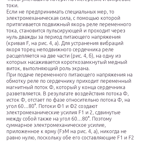
токи.
Если не предпринимать специальных мер, то
электромеханическая сила, с помощью которой
притягивается подвижный якорь реле переменного
тока, становится пульсирующей и проходит через
нуль дважды за период питающего напряжения
(кривая F, на рис. 4, а). Для устранения вибраций
якоря торец неподвижного сердечника реле
расщепляется на две части (рис. 4, б), на одну из
которых насаживается короткозамкнутый медный
виток, выполняющий роль экрана.
При подаче переменного питающего напряжения на
обмотку реле по сердечнику приходит переменный
магнитный поток Ф, который у конца сердечника
разветвляется. В результате воздействия потока Ф,
исток Ф, отстает по фазе относительно потока Ф, на
угол 60…80°. Потоки Ф1 и Ф2 создают
электромеханические усилия F1 и 2, сдвинутые
между собой также на угол 60…80°. Поэтому
суммарное электромеханическое усилие,
приложенное к ярму (FэM на рис. 4, а), никогда не
равно нулю, поскольку обе его составляющие F1 и F2