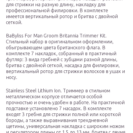
для стрижки на разную длину, накладку для
профессиональной филировки. В комплекте
имеется вертикальный ротор и бритва с двойной
сеткой.
BaByliss For Man Groom Britannia Trimmer Kit.
Стильный набор в оригинальном оформлении,
обыгрывающем цвета британского флага. В
комплекте 7 накладок, собранный в практичный
футляр: 3 вида гребней с зубцами разной длины,
бритва с двойной сеткой, насадка для филировки,
вертикальный ротор для стрижки волосков в ушах и
носу.
Stainless Steel Lithium Ion. Триммер в стильном
металлическом корпусе отличается особой
прочностью и очень удобен в работе. На практичной
подставке установлено 7 насадок. В комплекте
входят 3 гребня для стрижки полной или короткой
бороды, а также выравнивания трехдневной
щетины, универсальная накладка с широким ножом
и регулятором длины от 1,5 до 13 мм, бритва с двумя