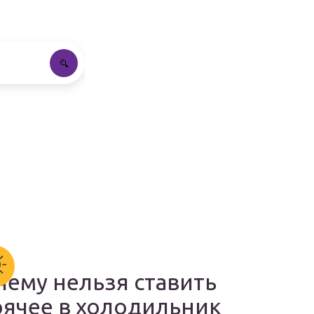
чему нельзя ставить
рячее в холодильник