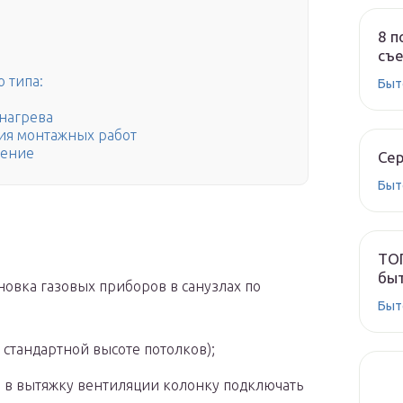
8 п
съе
 типа:
Быт
нагрева
гия монтажных работ
ление
Сер
Быт
ТОП
быт
новка газовых приборов в санузлах по
Быт
 стандартной высоте потолков);
 а в вытяжку вентиляции колонку подключать