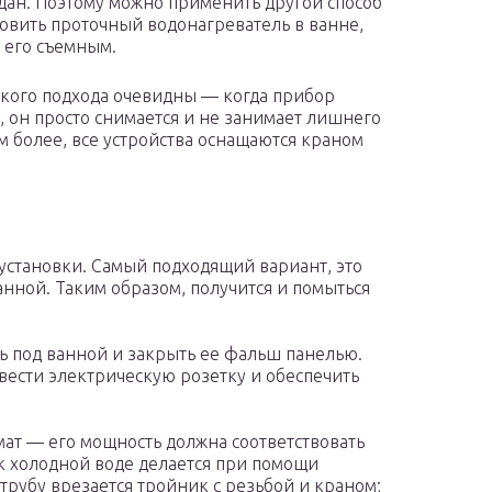
дан. Поэтому можно применить другой способ
новить проточный водонагреватель в ванне,
ь его съемным.
кого подхода очевидны — когда прибор
, он просто снимается и не занимает лишнего
ем более, все устройства оснащаются краном
 установки. Самый подходящий вариант, это
нной. Таким образом, получится и помыться
ь под ванной и закрыть ее фальш панелью.
вести электрическую розетку и обеспечить
мат — его мощность должна соответствовать
к холодной воде делается при помощи
 трубу врезается тройник с резьбой и краном;