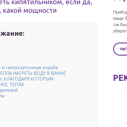
еть кипятильником, если да,
, какой мощности
Прибор
пищи: 
так бы
убират
жание:
ЧИ
е и гипсокартонные короба
ЕПЛА НАГРЕТЬ ВОДУ В ВАННЕ
РЕ
Ы, БЛАГОДАРЯ КОТОРЫМ
НОС ТЕПЛА
одителей
ли