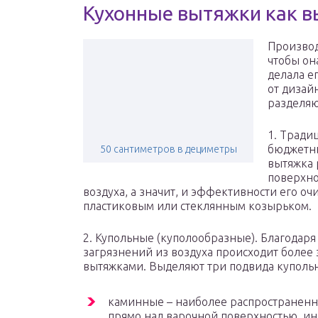
Кухонные вытяжки как 
Производ
чтобы он
делала е
от дизай
разделяю
1. Тради
бюджетны
50 сантиметров в дециметры
вытяжка 
поверхно
воздуха, а значит, и эффективности его о
пластиковым или стеклянным козырьком.
2. Купольные (куполообразные). Благодар
загрязнений из воздуха происходит более
вытяжками. Выделяют три подвида купольн
каминные – наиболее распространенны
прямо над варочной поверхностью, ин