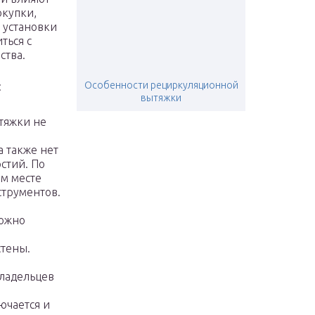
окупки,
 установки
ться с
ства.
Особенности рециркуляционной
:
вытяжки
ытяжки не
а также нет
стий. По
ом месте
трументов.
можно
стены.
владельцев
ючается и