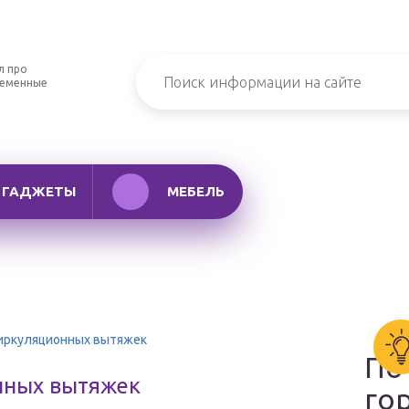
л про
ременные
ГАДЖЕТЫ
МЕБЕЛЬ
иркуляционных вытяжек
По
нных вытяжек
го