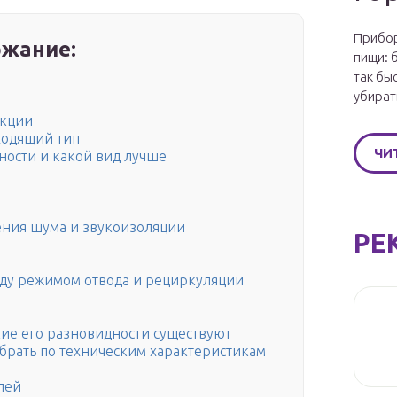
Прибор
жание:
пищи: 
так бы
убират
укции
ходящий тип
ЧИ
ности и какой вид лучше
ения шума и звукоизоляции
РЕ
ду режимом отвода и рециркуляции
кие его разновидности существуют
брать по техническим характеристикам
лей