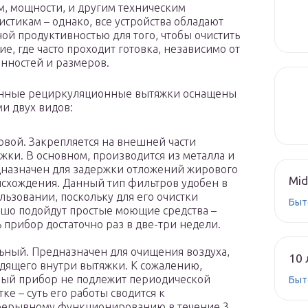
м, мощности, и другим техническим
истикам – однако, все устройства обладают
ной продуктивностью для того, чтобы очистить
е, где часто проходит готовка, независимо от
енностей и размеров.
нные рециркуляционные вытяжки оснащены
и двух видов:
вой. Закрепляется на внешней части
жки. В основном, производится из металла и
назначен для задержки отложений жирового
Mid
схождения. Данный тип фильтров удобен в
льзовании, поскольку для его очистки
Быт
шо подойдут простые моющие средства –
 прибор достаточно раз в две-три недели.
ьный. Предназначен для очищения воздуха,
10 
дящего внутри вытяжки. К сожалению,
ый прибор не подлежит периодической
Быт
тке – суть его работы сводится к
ерывному функционированию в течение 3