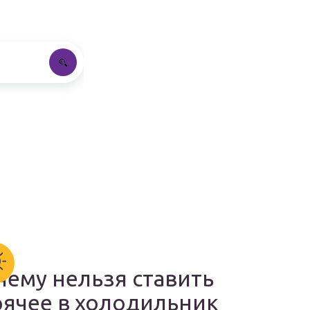
чему нельзя ставить
рячее в холодильник