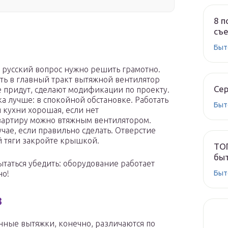
8 п
съе
Быт
й русский вопрос нужно решить грамотно.
ть в главный тракт вытяжной вентилятор
Сер
ие придут, сделают модификации по проекту.
ка лучше: в спокойной обстановке. Работать
Быт
я кухни хорошая, если нет
вартиру можно втяжным вентилятором.
чае, если правильно сделать. Отверстие
 тяги закройте крышкой.
ТОП
быт
таться убедить: оборудование работает
Быт
но!
в
ные вытяжки, конечно, различаются по