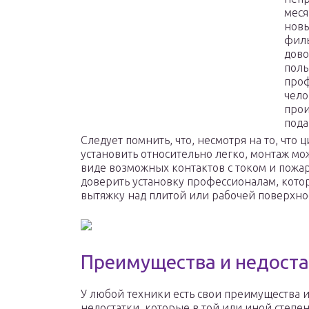
меся
новы
филь
дово
поль
проф
чело
прои
пода
Следует помнить, что, несмотря на то, чт
установить относительно легко, монтаж мо
виде возможных контактов с током и пож
доверить установку профессионалам, кото
вытяжку над плитой или рабочей поверхно
Преимущества и недоста
У любой техники есть свои преимущества 
недостатки, которые в той или иной степе