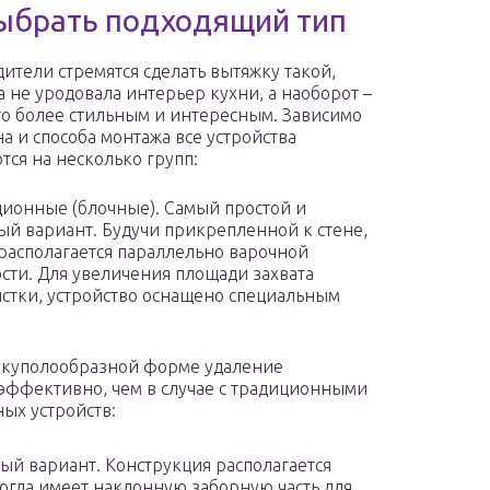
выбрать подходящий тип
ители стремятся сделать вытяжку такой,
а не уродовала интерьер кухни, а наоборот –
го более стильным и интересным. Зависимо
на и способа монтажа все устройства
тся на несколько групп:
ционные (блочные). Самый простой и
й вариант. Будучи прикрепленной к стене,
располагается параллельно варочной
сти. Для увеличения площади захвата
чистки, устройство оснащено специальным
я куполообразной форме удаление
 эффективно, чем в случае с традиционными
ых устройств:
й вариант. Конструкция располагается
огда имеет наклонную заборную часть для