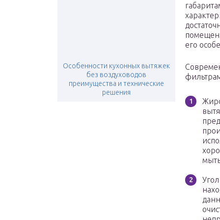
габарита
характер
достаточ
помещени
его особ
Особенности кухонных вытяжек
Совреме
без воздуховодов
фильтрам
преимущества и технические
решения
Жиро
вытя
пред
прои
испо
хоро
мыть
Угол
нахо
данн
очис
непр