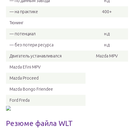
— по данным завода
н.д
— на практике
400+
Тюнинг
— потенциал
н.д
— без потери ресурса
н.д
Двигатель устанавливался
Mazda MPV
Mazda Efini MPV
Mazda Proceed
Mazda Bongo Friendee
Ford Freda
Резюме файла WLT