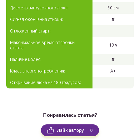
Диаметр загрузочного люка:
30 см
Сигнал окончания стирки:
✘
Отложенный старт:
Максимальное время отсрочки
19 ч
старта:
Наличие колес:
✘
Класс энергопотребления:
A+
Открывание люка на 180 градусов:
Понравилась статья?
0
Лайк автору