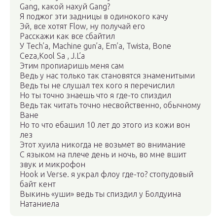
Gang, какой нахуй Gang?
Я поджог эти задницы в одинокого качу
Эй, все хотят Flow, ну получай его
Расскажи как все сбайтил
У Tech’a, Machine gun’a, Em’a, Twista, Bone
Ceza,Kool Sa , J.L’a
Этим пропиаришь меня сам
Ведь у нас только так становятся знаменитыми
Ведь ты не слушал тех кого я перечислил
Но ты точно знаешь что я где-то спиздил
Ведь так читать точно несвойственно, обычному
Ване
Но то что ебашил 10 лет до этого из кожи вон
лез
Этот хуила никогда не возьмет во внимание
С языком на плече день и ночь, во мне вшит
звук и микрофон
Hook и Verse. я украл флоу где-то? стопудовый
байт кент
Выкинь «уши» ведь ты спиздил у Болдуина
Натаниела