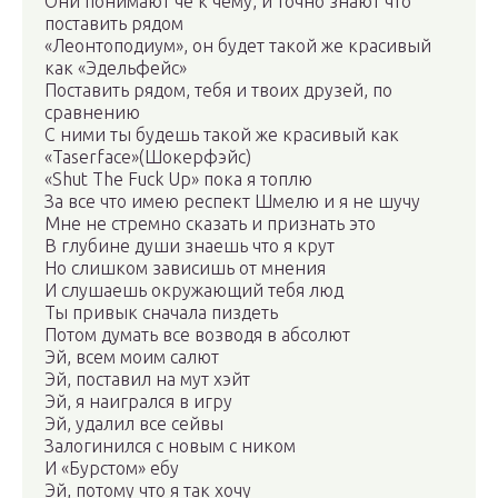
Они понимают че к чему, и точно знают что
поставить рядом
«Леонтоподиум», он будет такой же красивый
как «Эдельфейс»
Поставить рядом, тебя и твоих друзей, по
сравнению
С ними ты будешь такой же красивый как
«Taserface»(Шокерфэйс)
«Shut The Fuck Up» пока я топлю
За все что имею респект Шмелю и я не шучу
Мне не стремно сказать и признать это
В глубине души знаешь что я крут
Но слишком зависишь от мнения
И слушаешь окружающий тебя люд
Ты привык сначала пиздеть
Потом думать все возводя в абсолют
Эй, всем моим салют
Эй, поставил на мут хэйт
Эй, я наигрался в игру
Эй, удалил все сейвы
Залогинился с новым с ником
И «Бурстом» ебу
Эй, потому что я так хочу