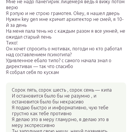
Мне не надо панегирик лицемеря ведь я вижу потом
верю
Я рэпую и не строю грамотея. Okey, я нашел дверь
Нужен key gen мне кричит архитектор не смей, я 10-
й за день
На меня пала тень но с каждым разом я все умней, не
ожидал старый пень
Тихо!
Он хочет спросить о мотивах, погоди но кто работал
над составлением психотипа?
Удивленное ебало типо? с самого начала знал о
директивах — так что спасибо
Я собрал себя по кускам
Cорок пять, сорок шесть , сорок семь — кипа
И остановится было бы не разумно , и
остановится было бы некрасиво
Я подаю быстро и информативно, чую тебе
грустно как тебе противно
Я делаю это в меру гламурно, я делаю это в
меру экспрессивно
Ты заполучил свою нишу, нахуй развивать