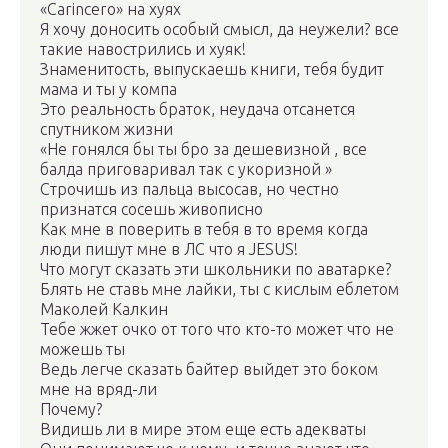
«Carincero» на хуях
Я хочу доносить особый смысл, да неужели? все
такие навострились и хуяк!
Знаменитость, выпускаешь книги, тебя будит
мама и ты у компа
Это реальность браток, неудача отсанется
спутником жизни
«Не гонялся бы ты бро за дешевизной , все
балда приговаривал так с укоризной »
Строчишь из пальца высосав, но честно
признатся сосешь живописно
Как мне в поверить в тебя в то время когда
люди пишут мне в ЛС что я JESUS!
Что могут сказать эти школьники по аватарке?
Блять не ставь мне лайки, ты с кислым еблетом
Маколей Калкин
Тебе жжет очко от того что кто-то может что не
можешь ты
Ведь легче сказать байтер выйдет это боком
мне на вряд-ли
Почему?
Видишь ли в мире этом еще есть адекваты