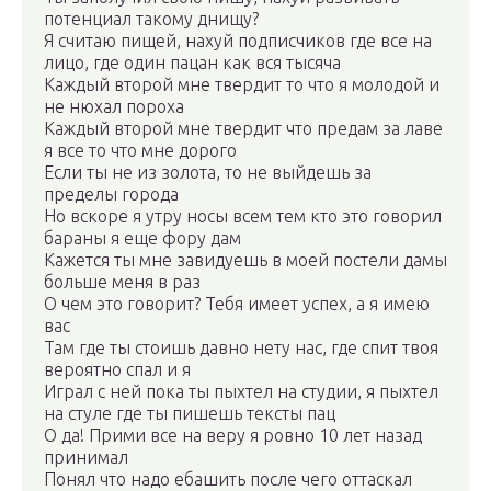
потенциал такому днищу?
Я считаю пищей, нахуй подписчиков где все на
лицо, где один пацан как вся тысяча
Каждый второй мне твердит то что я молодой и
не нюхал пороха
Каждый второй мне твердит что предам за лаве
я все то что мне дорого
Если ты не из золота, то не выйдешь за
пределы города
Но вскоре я утру носы всем тем кто это говорил
бараны я еще фору дам
Кажется ты мне завидуешь в моей постели дамы
больше меня в раз
О чем это говорит? Тебя имеет успех, а я имею
вас
Там где ты стоишь давно нету нас, где спит твоя
вероятно спал и я
Играл с ней пока ты пыхтел на студии, я пыхтел
на стуле где ты пишешь тексты пац
О да! Прими все на веру я ровно 10 лет назад
принимал
Понял что надо ебашить после чего оттаскал