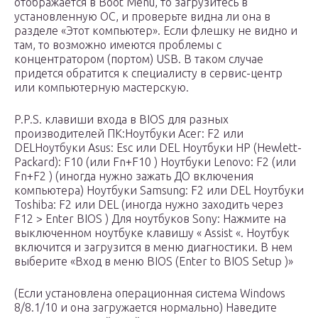
отображается в Boot Menu, то загрузитесь в
установленную ОС, и проверьте видна ли она в
разделе «Этот компьютер». Если флешку не видно и
там, то возможно имеются проблемы с
концентратором (портом) USB. В таком случае
придется обратится к специалисту в сервис-центр
или компьютерную мастерскую.
P.P.S. клавиши входа в BIOS для разных
производителей ПК:Ноутбуки Acer: F2 или
DELНоутбуки Asus: Esc или DEL Ноутбуки HP (Hewlett-
Packard): F10 (или Fn+F10 ) Ноутбуки Lenovo: F2 (или
Fn+F2 ) (иногда нужно зажать ДО включения
компьютера) Ноутбуки Samsung: F2 или DEL Ноутбуки
Toshiba: F2 или DEL (иногда нужно заходить через
F12 > Enter BIOS ) Для ноутбуков Sony: Нажмите на
выключенном ноутбуке клавишу « Assist «. Ноутбук
включится и загрузится в меню диагностики. В нем
выберите «Вход в меню BIOS (Enter to BIOS Setup )»
(Если установлена операционная система Windows
8/8.1/10 и она загружается нормально) Наведите