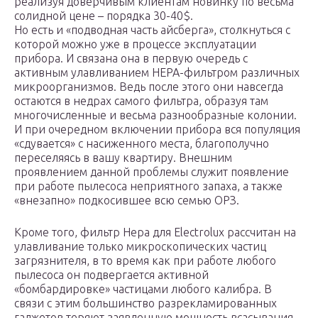
реализуя доверчивым клиентам новинку по весьма
солидной цене – порядка 30-40$.
Но есть и «подводная часть айсберга», столкнуться с
которой можно уже в процессе эксплуатации
прибора. И связана она в первую очередь с
активным улавливанием HEPA-фильтром различных
микроорганизмов. Ведь после этого они навсегда
остаются в недрах самого фильтра, образуя там
многочисленные и весьма разнообразные колонии.
И при очередном включении прибора вся популяция
«сдувается» с насиженного места, благополучно
переселяясь в вашу квартиру. Внешним
проявлением данной проблемы служит появление
при работе пылесоса неприятного запаха, а также
«внезапно» подкосившее всю семью ОРЗ.
Кроме того, фильтр Hepa для Electrolux рассчитан на
улавливание только микроскопических частиц
загрязнителя, в то время как при работе любого
пылесоса он подвергается активной
«бомбардировке» частицами любого калибра. В
связи с этим большинство разрекламированных
гаджетов теряют заявленную мощность всасывания