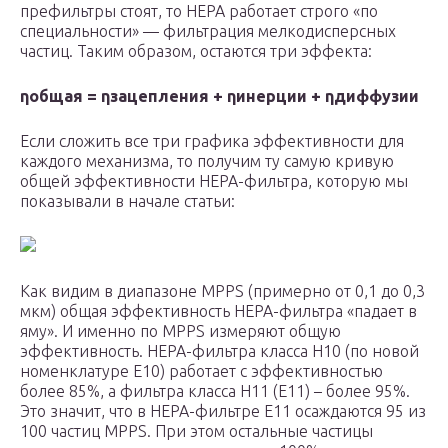
префильтры стоят, то HEPA работает строго «по
специальности» — фильтрация мелкодисперсных
частиц. Таким образом, остаются три эффекта:
η
общая
= η
зацепления
+ η
инерции
+ η
диффузии
Если сложить все три графика эффективности для
каждого механизма, то получим ту самую кривую
общей эффективности HEPA-фильтра, которую мы
показывали в начале статьи:
Как видим в диапазоне MPPS (примерно от 0,1 до 0,3
мкм) общая эффективность HEPA-фильтра «падает в
яму». И именно по MPPS измеряют общую
эффективность. HEPA-фильтра класса H10 (по новой
номенклатуре E10) работает с эффективностью
более 85%, а фильтра класса H11 (E11) – более 95%.
Это значит, что в HEPA-фильтре E11 осаждаются 95 из
100 частиц MPPS. При этом остальные частицы