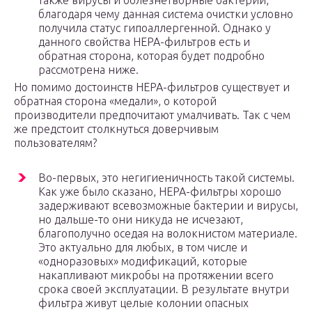
также вирусы и болезнетворные бактерии,
благодаря чему данная система очистки условно
получила статус гипоаллергенной. Однако у
данного свойства HEPA-фильтров есть и
обратная сторона, которая будет подробно
рассмотрена ниже.
Но помимо достоинств HEPA-фильтров существует и
обратная сторона «медали», о которой
производители предпочитают умалчивать. Так с чем
же предстоит столкнуться доверчивым
пользователям?
Во-первых, это негигиеничность такой системы.
Как уже было сказано, HEPA-фильтры хорошо
задерживают всевозможные бактерии и вирусы,
но дальше-то они никуда не исчезают,
благополучно оседая на волокнистом материале.
Это актуально для любых, в том числе и
«одноразовых» модификаций, которые
накапливают микробы на протяжении всего
срока своей эксплуатации. В результате внутри
фильтра живут целые колонии опасных