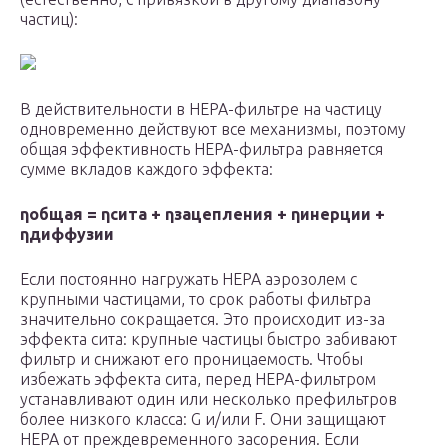
частиц):
В действительности в HEPA-фильтре на частицу
одновременно действуют все механизмы, поэтому
общая эффективность HEPA-фильтра равняется
сумме вкладов каждого эффекта:
η
общая
= η
сита
+ η
зацепления
+ η
инерции
+
η
диффузии
Если постоянно нагружать HEPA аэрозолем с
крупными частицами, то срок работы фильтра
значительно сокращается. Это происходит из-за
эффекта сита: крупные частицы быстро забивают
фильтр и снижают его проницаемость. Чтобы
избежать эффекта сита, перед HEPA-фильтром
устанавливают один или несколько префильтров
более низкого класса: G и/или F. Они защищают
HEPA от преждевременного засорения. Если