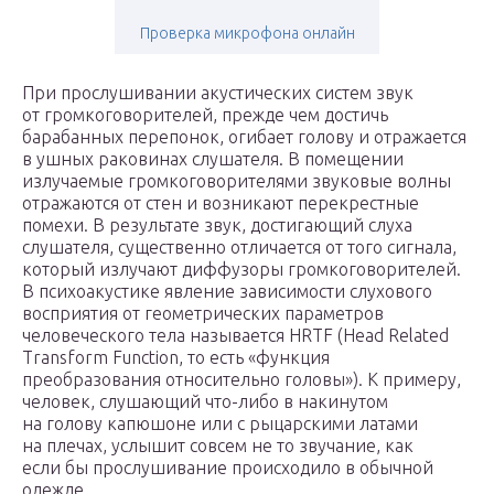
Проверка микрофона онлайн
При прослушивании акустических систем звук
от громкоговорителей, прежде чем достичь
барабанных перепонок, огибает голову и отражается
в ушных раковинах слушателя. В помещении
излучаемые громкоговорителями звуковые волны
отражаются от стен и возникают перекрестные
помехи. В результате звук, достигающий слуха
слушателя, существенно отличается от того сигнала,
который излучают диффузоры громкоговорителей.
В психоакустике явление зависимости слухового
восприятия от геометрических параметров
человеческого тела называется HRTF (Head Related
Transform Function, то есть «функция
преобразования относительно головы»). К примеру,
человек, слушающий что-либо в накинутом
на голову капюшоне или с рыцарскими латами
на плечах, услышит совсем не то звучание, как
если бы прослушивание происходило в обычной
одежде.