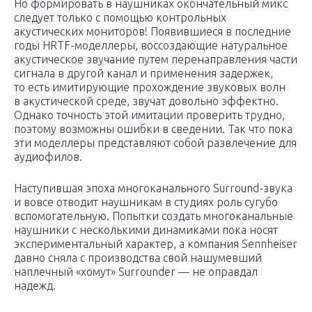
Но формировать в наушниках окончательный микс
следует только с помощью контрольных
акустических мониторов! Появившиеся в последние
годы HRTF-моделлеры, воссоздающие натуральное
акустическое звучание путем перенаправления части
сигнала в другой канал и применения задержек,
то есть имитирующие прохождение звуковых волн
в акустической среде, звучат довольно эффектно.
Однако точность этой имитации проверить трудно,
поэтому возможны ошибки в сведении. Так что пока
эти моделлеры представляют собой развлечение для
аудиофилов.
Наступившая эпоха многоканального Surround-звука
и вовсе отводит наушникам в студиях роль сугубо
вспомогательную. Попытки создать многоканальные
наушники с несколькими динамиками пока носят
экспериментальный характер, а компания Sennheiser
давно сняла с производства свой нашумевший
наплечный «хомут» Surrounder — не оправдал
надежд.