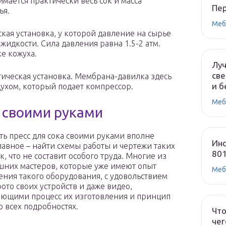
имается практически весь сок и масса
Пе
ья.
Меб
ая установка, у которой давление на сырье
идкости. Сила давления равна 1.5-2 атм.
ке кожуха.
Лу
све
ическая установка. Мембрана-давилка здесь
и б
ухом, который подает компрессор.
Меб
 своими руками
ть пресс для сока своими руками вполне
Инс
лавное – найти схемы работы и чертежи таких
80
, что не составит особого труда. Многие из
шних мастеров, которые уже имеют опыт
Меб
ения такого оборудования, с удовольствием
фото своих устройств и даже видео,
ющими процесс их изготовления и принцип
о всех подробностях.
Что
чег