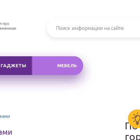
л про
ременные
ГАДЖЕТЫ
МЕБЕЛЬ
уками
По
ками
го