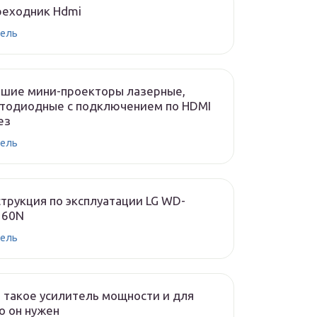
реходник Hdmi
ель
чшие мини-проекторы лазерные,
тодиодные с подключением по HDMI
ез
ель
трукция по эксплуатации LG WD-
160N
ель
 такое усилитель мощности и для
о он нужен