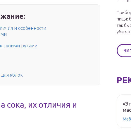
Прибор
жание:
пищи: 
так бы
тличия и особенности
убират
ами
ок своими руками
ЧИ
 для яблок
РЕ
 сока, их отличия и
«Эт
мас
Меб