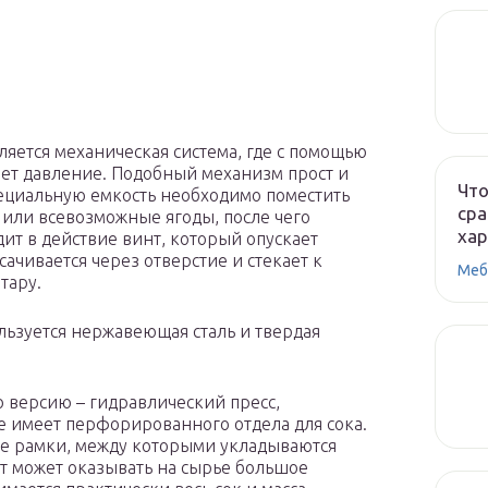
ется механическая система, где с помощью
ает давление. Подобный механизм прост и
Что
пециальную емкость необходимо поместить
сра
или всевозможные ягоды, после чего
ха
ит в действие винт, который опускает
чивается через отверстие и стекает к
Меб
тару.
льзуется нержавеющая сталь и твердая
 версию – гидравлический пресс,
е имеет перфорированного отдела для сока.
е рамки, между которыми укладываются
т может оказывать на сырье большое