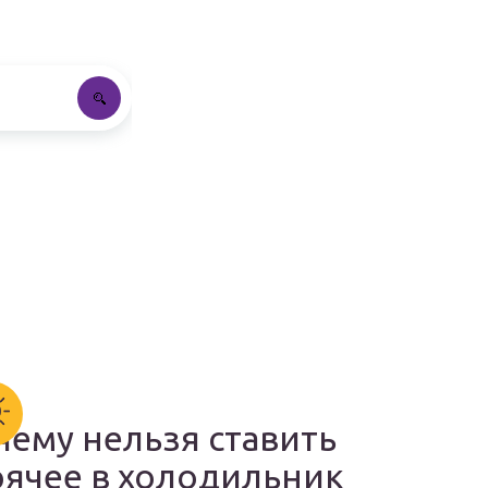
чему нельзя ставить
рячее в холодильник